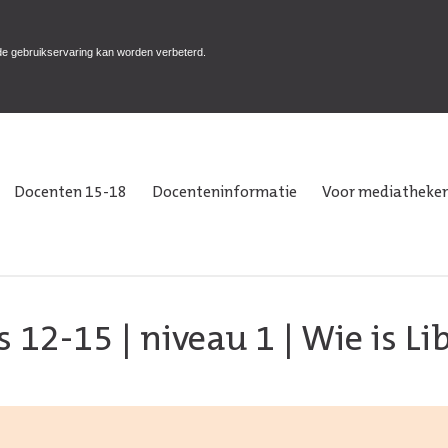
de gebruikservaring kan worden verbeterd.
Docenten 15-18
Docenteninformatie
Voor mediatheken
s 12-15
|
niveau 1
| Wie is Li