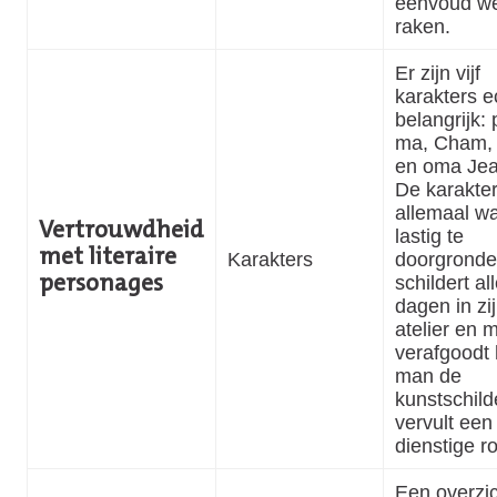
eenvoud we
raken.
Er zijn vijf
karakters e
belangrijk: 
ma, Cham, S
en oma Je
De karakter
allemaal wa
Vertrouwdheid
lastig te
met literaire
Karakters
doorgronde
schildert al
personages
dagen in zi
atelier en 
verafgoodt
man de
kunstschild
vervult een
dienstige ro
Een overzic