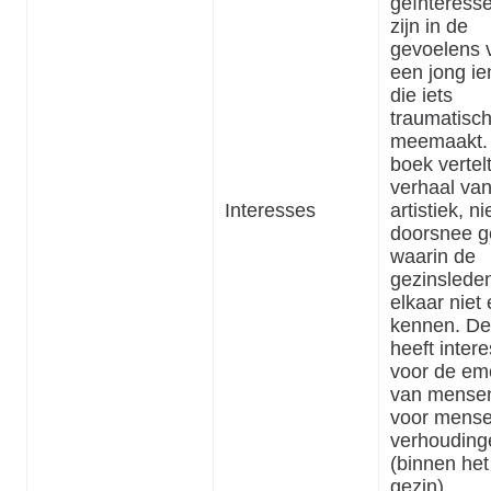
geïnteress
zijn in de
gevoelens 
een jong i
die iets
traumatisc
meemaakt.
boek vertel
verhaal va
Interesses
artistiek, ni
doorsnee g
waarin de
gezinslede
elkaar niet 
kennen. De
heeft inter
voor de em
van mense
voor mensel
verhouding
(binnen het
gezin).