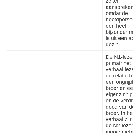
zeker
aanspreken,
omdat de
hoofdperso
een heel
bijzonder m
is uit een a
gezin.
De N1-lezer
primair het
verhaal lez
de relatie 
een ongrijp
broer en e
eigenzinnig
en de verdr
dood van d
broer. In he
verhaal zij
de N2-leze
mooie meta