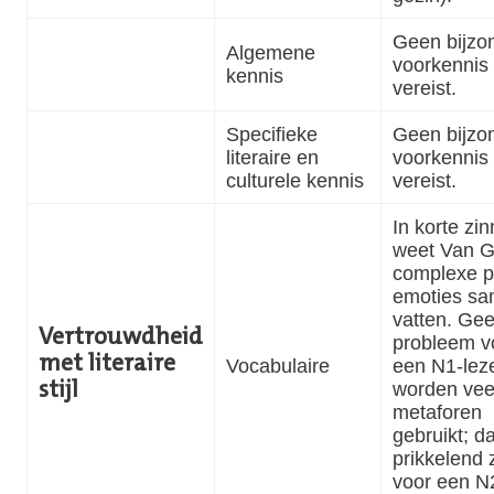
Geen bijzo
Algemene
voorkennis
kennis
vereist.
Specifieke
Geen bijzo
literaire en
voorkennis
culturele kennis
vereist.
In korte zi
weet Van G
complexe p
emoties sa
vatten. Ge
Vertrouwdheid
probleem v
met literaire
Vocabulaire
een N1-leze
worden vee
stijl
metaforen
gebruikt; d
prikkelend z
voor een N