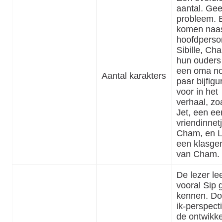
aantal. Ge
probleem. 
komen naas
hoofdpers
Sibille, Ch
hun ouders
een oma n
Aantal karakters
paar bijfigu
voor in het
verhaal, zo
Jet, een ee
vriendinnet
Cham, en L
een klasge
van Cham.
De lezer lee
vooral Sip 
kennen. Do
ik-perspect
de ontwikke