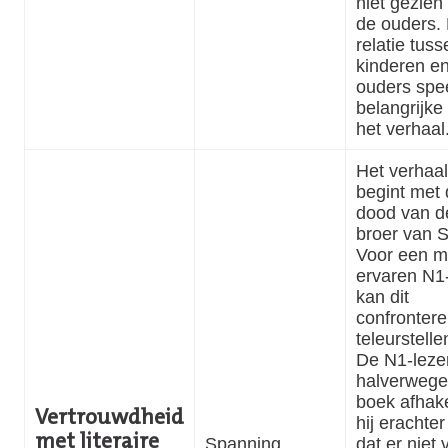
niet gezien
de ouders.
relatie tus
kinderen e
ouders spe
belangrijke 
het verhaal
Het verhaal
begint met
dood van d
broer van Si
Voor een m
ervaren N1
kan dit
confrontere
teleurstelle
De N1-leze
halverwege
boek afhak
Vertrouwdheid
hij erachte
met literaire
Spanning
dat er niet 