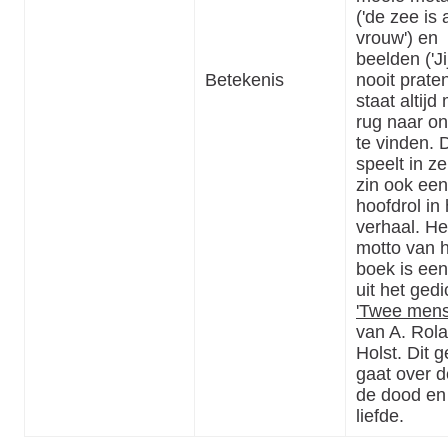
('de zee is 
vrouw') en
beelden ('Jij
Betekenis
nooit praten
staat altijd
rug naar on
te vinden. 
speelt in z
zin ook een
hoofdrol in 
verhaal. He
motto van 
boek is een
uit het gedi
'Twee mens
van A. Rol
Holst. Dit g
gaat over d
de dood en
liefde.