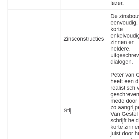
lezer.
De zinsbou
eenvoudig.
korte
enkelvoudi
Zinsconstructies
zinnen en
heldere,
uitgeschre
dialogen.
Peter van 
heeft een d
realistisch 
geschreven
mede door d
zo aangrijp
Stijl
Van Gestel
schrijft hel
korte zinne
juist door 