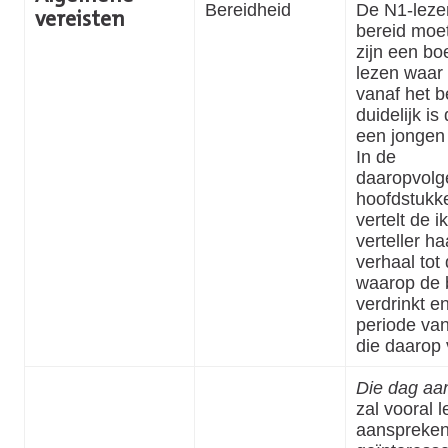
Bereidheid
De N1-leze
vereisten
bereid moe
zijn een bo
lezen waar 
vanaf het b
duidelijk is 
een jongen 
In de
daaropvol
hoofdstukk
vertelt de ik
verteller ha
verhaal tot
waarop de 
verdrinkt e
periode va
die daarop 
Die dag aa
zal vooral l
aanspreken