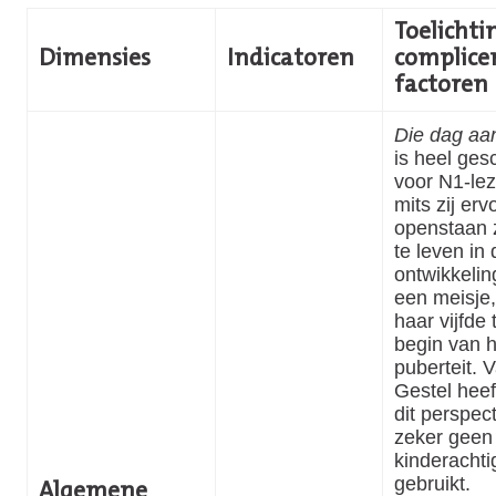
Toelichtin
Dimensies
Indicatoren
complice
factoren
Die dag aa
is heel ges
voor N1-lez
mits zij erv
openstaan z
te leven in 
ontwikkelin
een meisje,
haar vijfde 
begin van 
puberteit. 
Gestel heef
dit perspect
zeker geen
kinderachtig
gebruikt.
Algemene