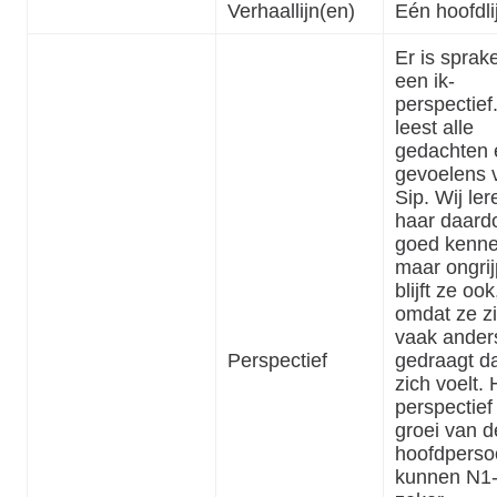
Verhaallijn(en)
Eén hoofdli
Er is sprak
een ik-
perspectief
leest alle
gedachten 
gevoelens 
Sip. Wij ler
haar daard
goed kenne
maar ongri
blijft ze ook
omdat ze z
vaak ander
Perspectief
gedraagt d
zich voelt. 
perspectief
groei van d
hoofdperso
kunnen N1-