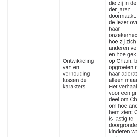
die zij in d
der jaren
doormaakt, 
de lezer ov
haar
onzekerhed
hoe zij zich
anderen ve
en hoe gek z
Ontwikkeling
op Cham; bi
van en
opgroeien 
verhouding
haar adorat
tussen de
alleen maar
karakters
Het verhaal
voor een gr
deel om C
om hoe an
hem zien;
is lastig te
doorgronde
kinderen w