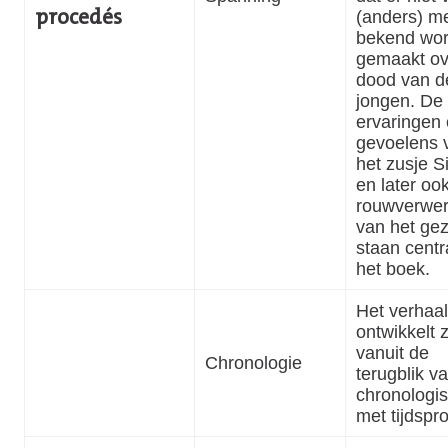
(anders) m
procedés
bekend wor
gemaakt ov
dood van d
jongen. De
ervaringen
gevoelens 
het zusje Si
en later oo
rouwverwer
van het gez
staan centr
het boek.
Het verhaal
ontwikkelt z
vanuit de
Chronologie
terugblik va
chronologis
met tijdsp