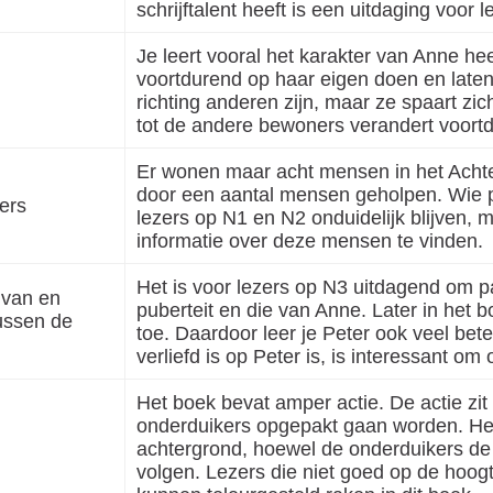
schrijftalent heeft is een uitdaging voor 
Je leert vooral het karakter van Anne he
voortdurend op haar eigen doen en laten
richting anderen zijn, maar ze spaart zi
tot de andere bewoners verandert voort
Er wonen maar acht mensen in het Achte
door een aantal mensen geholpen. Wie p
ters
lezers op N1 en N2 onduidelijk blijven, 
informatie over deze mensen te vinden.
Het is voor lezers op N3 uitdagend om pa
 van en
puberteit en die van Anne. Later in het 
tussen de
toe. Daardoor leer je Peter ook veel bet
verliefd is op Peter is, is interessant o
Het boek bevat amper actie. De actie zit 
onderduikers opgepakt gaan worden. Het 
achtergrond, hoewel de onderduikers de
volgen. Lezers die niet goed op de hoogt