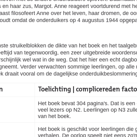
s en haar zus, Margot. Anne reageert voortdurend met hef
ast filosofeert Anne over het leven, haar dromen, de oorl
oudt omdat de onderduikers op 4 augustus 1944 opgepa
te struikelblokken de dikte van het boek en het taalgebr
leeftijd van tegenwoordig, een zeer uitgebreide woordensc
schijnlijk wel wat in de weg. Dat het hier een echt dagb
neemt. Verder verwachten sommige leerlingen, op alle n
k draait vooral om de dagelijkse onderduikbeslommerin
n
Toelichting | complicereden fact
Het boek bevat 304 pagina's. Dat is een 
veel lezers op N2. Leerlingen op N3 zu
van het boek.
Het boek is geschikt voor leerlingen die
verhalen. De oorlog speelt niet eens zo'