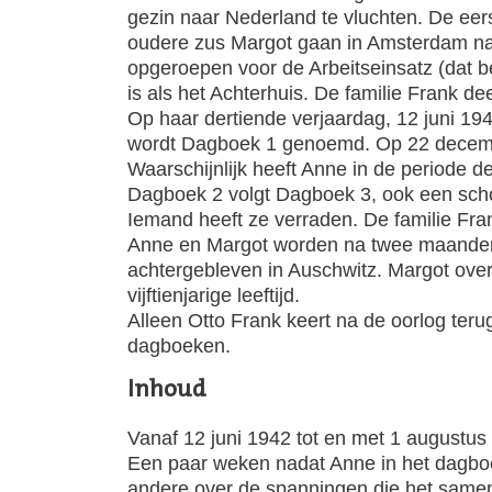
gezin naar Nederland te vluchten. De eerst
oudere zus Margot gaan in Amsterdam naar 
opgeroepen voor de Arbeitseinsatz (dat b
is als het Achterhuis. De familie Frank d
Op haar dertiende verjaardag, 12 juni 194
wordt Dagboek 1 genoemd. Op 22 december
Waarschijnlijk heeft Anne in de periode
Dagboek 2 volgt Dagboek 3, ook een schoo
Iemand heeft ze verraden. De familie Fr
Anne en Margot worden na twee maanden o
achtergebleven in Auschwitz. Margot overl
vijftienjarige leeftijd.
Alleen Otto Frank keert na de oorlog ter
dagboeken.
Inhoud
Vanaf 12 juni 1942 tot en met 1 augustus
Een paar weken nadat Anne in het dagboek
andere over de spanningen die het samen