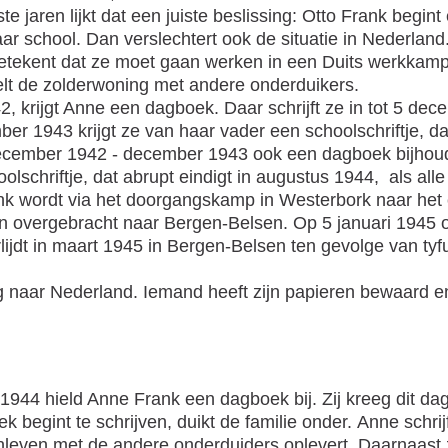
e jaren lijkt dat een juiste beslissing: Otto Frank begint
school. Dan verslechtert ook de situatie in Nederland. 
etekent dat ze moet gaan werken in een Duits werkkamp)
eelt de zolderwoning met andere onderduikers.
2, krijgt Anne een dagboek. Daar schrijft ze in tot 5 dec
 1943 krijgt ze van haar vader een schoolschriftje, da
 december 1942 - december 1943 ook een dagboek bijhoud
lschriftje, dat abrupt eindigt in augustus 1944, als all
ank wordt via het doorgangskamp in Westerbork naar het
vergebracht naar Bergen-Belsen. Op 5 januari 1945 ove
ijdt in maart 1945 in Bergen-Belsen ten gevolge van tyf
ug naar Nederland. Iemand heeft zijn papieren bewaard 
 1944 hield Anne Frank een dagboek bij. Zij kreeg dit da
 begint te schrijven, duikt de familie onder.
Anne schrij
leven met de andere onderduiders oplevert.
Daarnaast z