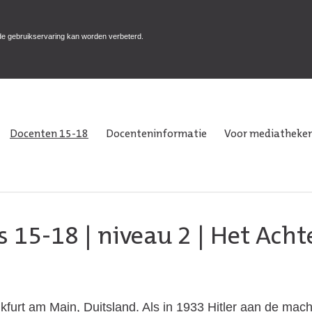
de gebruikservaring kan worden verbeterd.
Docenten 15-18
Docenteninformatie
Voor mediatheken
s 15-18
|
niveau 2
| Het Acht
furt am Main, Duitsland. Als in 1933 Hitler aan de macht