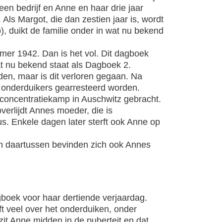
 een bedrijf en Anne en haar drie jaar
Als Margot, die dan zestien jaar is, wordt
, duikt de familie onder in wat nu bekend
emer 1942. Dan is het vol. Dit dagboek
t nu bekend staat als Dagboek 2.
en, maar is dit verloren gegaan. Na
e onderduikers gearresteerd worden.
 concentratiekamp in Auschwitz gebracht.
rlijdt Annes moeder, die is
us. Enkele dagen later sterft ook Anne op
en daartussen bevinden zich ook Annes
gboek voor haar dertiende verjaardag.
ft veel over het onderduiken, onder
it Anne midden in de puberteit en dat