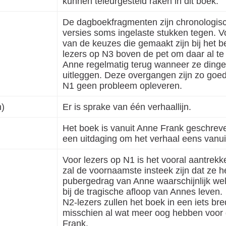
kunnen teleurgesteld raken in dit boek.
De dagboekfragmenten zijn chronologisc
versies soms ingelaste stukken tegen. V
van de keuzes die gemaakt zijn bij het b
lezers op N3 boven de pet om daar al te
Anne regelmatig terug wanneer ze dingen
uitleggen. Deze overgangen zijn zo goe
N1 geen probleem opleveren.
n)
Er is sprake van één verhaallijn.
Het boek is vanuit Anne Frank geschreve
een uitdaging om het verhaal eens vanui
Voor lezers op N1 is het vooral aantrekke
zal de voornaamste insteek zijn dat ze he
pubergedrag van Anne waarschijnlijk wel
bij de tragische afloop van Annes leven.
N2-lezers zullen het boek in een iets bre
misschien al wat meer oog hebben voor 
Frank.