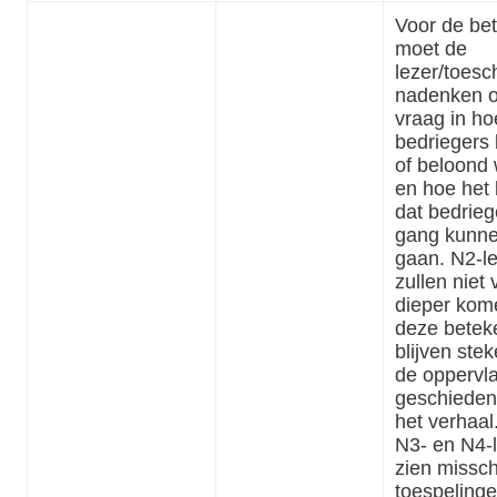
Voor de be
moet de
lezer/toes
nadenken o
vraag in ho
bedriegers 
of beloond
en hoe het
dat bedrieg
gang kunn
gaan. N2-l
zullen niet 
dieper kom
deze beteke
blijven stek
de oppervl
geschieden
het verhaal
N3- en N4-
zien missc
toespelinge