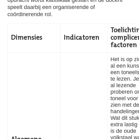
speelt daarbij een organiserende of
coördinerende rol.
Toelichtin
Dimensies
Indicatoren
complice
factoren
Het is op zi
al een kun
een toneels
te lezen. J
al lezende
proberen o
toneel voor 
zien met d
handelinge
Wat dit stu
extra lasti
is de oude
volkstaal w