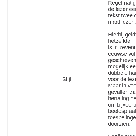
Regelmatig
de lezer ee
tekst twee o
maal lezen.
Hierbij geld
hetzelfde. 
is in zeven
eeuwse vol
geschreven
mogelijk e
dubbele ha
Stijl
voor de lez
Maar in vee
gevallen za
hertaling h
om bijvoor
beeldspraa
toespelinge
doorzien.