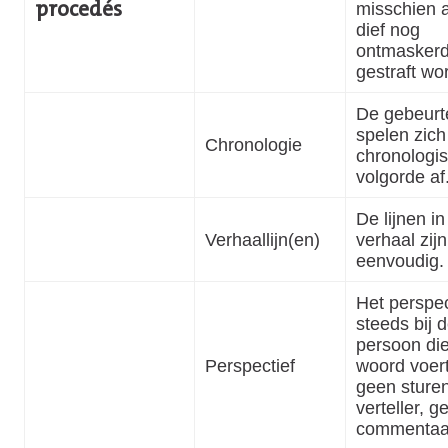
misschien a
procedés
dief nog
ontmaskerd
gestraft wor
De gebeurt
spelen zich
Chronologie
chronologi
volgorde af
De lijnen in
Verhaallijn(en)
verhaal zijn
eenvoudig
Het perspect
steeds bij 
persoon die
Perspectief
woord voert
geen sture
verteller, g
commentaa