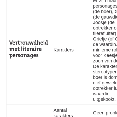
Er zijn maar
personages
(de boer), G
(de gauwdie
Joosje (de
optrekker o
flierefluiter
Grietje (of 
Vertrouwdheid
de waardin
met literaire
Karakters
minieme rol
voor Keesje
personages
zoon van d
De karakter
stereotypen
boer is dom
dief gewiek
optrekker l
waardin
uitgekookt.
Aantal
Geen prob
karakters