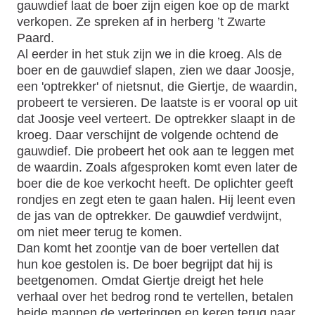
gauwdief laat de boer zijn eigen koe op de markt
verkopen. Ze spreken af in herberg ’t Zwarte
Paard.
Al eerder in het stuk zijn we in die kroeg. Als de
boer en de gauwdief slapen, zien we daar Joosje,
een 'optrekker' of nietsnut, die Giertje, de waardin,
probeert te versieren. De laatste is er vooral op uit
dat Joosje veel verteert. De optrekker slaapt in de
kroeg. Daar verschijnt de volgende ochtend de
gauwdief. Die probeert het ook aan te leggen met
de waardin. Zoals afgesproken komt even later de
boer die de koe verkocht heeft. De oplichter geeft
rondjes en zegt eten te gaan halen. Hij leent even
de jas van de optrekker. De gauwdief verdwijnt,
om niet meer terug te komen.
Dan komt het zoontje van de boer vertellen dat
hun koe gestolen is. De boer begrijpt dat hij is
beetgenomen. Omdat Giertje dreigt het hele
verhaal over het bedrog rond te vertellen, betalen
beide mannen de verteringen en keren terug naar