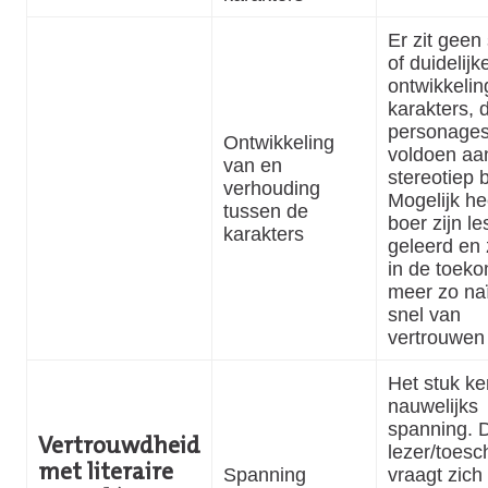
Er zit geen
of duidelijk
ontwikkelin
karakters, 
personage
Ontwikkeling
voldoen aa
van en
stereotiep 
verhouding
Mogelijk he
tussen de
boer zijn le
karakters
geleerd en z
in de toeko
meer zo naï
snel van
vertrouwen 
Het stuk ke
nauwelijks
spanning. 
Vertrouwdheid
lezer/toes
met literaire
Spanning
vraagt zich