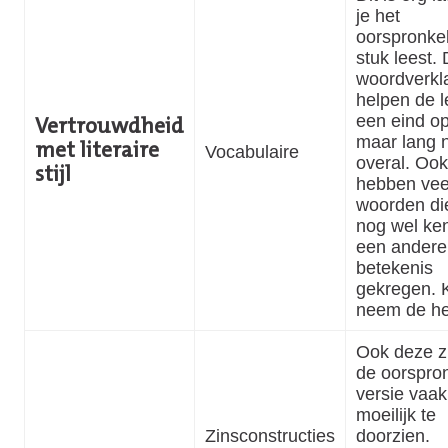
je het
oorspronkel
stuk leest.
woordverkl
helpen de l
een eind o
Vertrouwdheid
maar lang n
met literaire
Vocabulaire
overal. Ook
stijl
hebben vee
woorden die
nog wel ke
een andere
betekenis
gekregen. 
neem de her
Ook deze zi
de oorspron
versie vaak
moeilijk te
Zinsconstructies
doorzien.