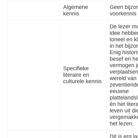
Algemene
Geen bijzo
kennis
voorkennis 
De lezer m
idee hebbe
toneel en k
in het bijzo
Enig histor
besef en he
vermogen j
Specifieke
verplaatsen
literaire en
wereld van 
culturele kennis
zeventiend
eeuwse
plattelands
én het liter
leven uit die
vergemakke
het lezen.
Dit is erg la