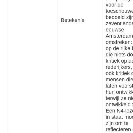
voor de
toeschouw
bedoeld zijn
Betekenis
zeventiend
eeuwse
Amsterdam
omstreken: 
op de rijke 
die niets do
kritiek op d
rederijkers
ook kritiek
mensen die
laten voors
hun ontwikk
terwijl ze n
ontwikkeld z
Een N4-lez
in staat mo
zijn om te
reflecteren