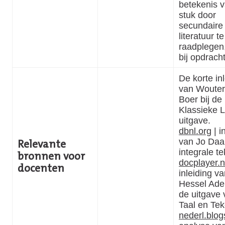
betekenis v
stuk door
secundaire
literatuur te
raadplegen,
bij opdrach
De korte in
van Wouter
Boer bij de
Klassieke Li
uitgave.
dbnl.org
| i
van Jo Daan
Relevante
integrale te
bronnen voor
docplayer.n
docenten
inleiding v
Hessel Ade
de uitgave 
Taal en Te
nederl.blog