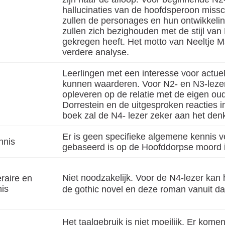
hallucinaties van de hoofdsperoon missc
zullen de personages en hun ontwikkeling
zullen zich bezighouden met de stijl van 
gekregen heeft. Het motto van Neeltje M
verdere analyse.
Leerlingen met een interesse voor actue
kunnen waarderen. Voor N2- en N3-lezer
opleveren op de relatie met de eigen oud
Dorrestein en de uitgesproken reacties in
boek zal de N4- lezer zeker aan het den
Er is geen specifieke algemene kennis v
nnis
gebaseerd is op de Hoofddorpse moord 
Niet noodzakelijk. Voor de N4-lezer kan h
eraire en
nis
de gothic novel en deze roman vanuit dat
Het taalgebruik is niet moeilijk. Er kome