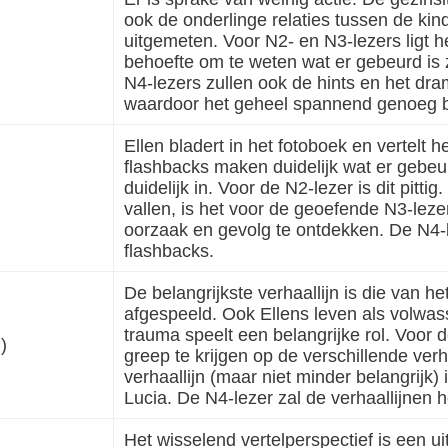
ook de onderlinge relaties tussen de ki
uitgemeten. Voor N2- en N3-lezers ligt h
behoefte om te weten wat er gebeurd is 
N4-lezers zullen ook de hints en het dr
waardoor het geheel spannend genoeg bl
Ellen bladert in het fotoboek en vertelt 
flashbacks maken duidelijk wat er gebeur
duidelijk in. Voor de N2-lezer is dit pitt
vallen, is het voor de geoefende N3-leze
oorzaak en gevolg te ontdekken. De N4-
flashbacks.
De belangrijkste verhaallijn is die van h
afgespeeld. Ook Ellens leven als volwa
trauma speelt een belangrijke rol. Voor d
)
greep te krijgen op de verschillende ver
verhaallijn (maar niet minder belangrijk) 
Lucia. De N4-lezer zal de verhaallijnen 
Het wisselend vertelperspectief is een uit