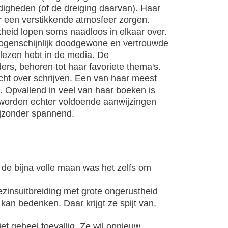
digheden (of de dreiging daarvan). Haar
or een verstikkende atmosfeer zorgen.
heid lopen soms naadloos in elkaar over.
in ogenschijnlijk doodgewone en vertrouwde
elezen hebt in de media. De
rs, behoren tot haar favoriete thema's.
echt over schrijven. Een van haar meest
e. Opvallend in veel van haar boeken is
r worden echter voldoende aanwijzingen
ijzonder spannend.
de bijna volle maan was het zelfs om
ezinsuitbreiding met grote ongerustheid
kan bedenken. Daar krijgt ze spijt van.
niet geheel toevallig. Ze wil opnieuw