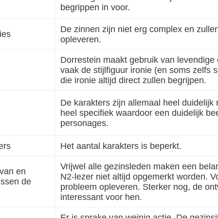
begrippen in voor.
De zinnen zijn niet erg complex en zull
ies
opleveren.
Dorrestein maakt gebruik van levendige 
vaak de stijlfiguur ironie (en soms zelfs
die ironie altijd direct zullen begrijpen.
De karakters zijn allemaal heel duidelij
heel specifiek waardoor een duidelijk be
personages.
ers
Het aantal karakters is beperkt.
Vrijwel alle gezinsleden maken een belan
 van en
N2-lezer niet altijd opgemerkt worden. V
ussen de
probleem opleveren. Sterker nog, de ont
interessant voor hen.
Er is sprake van weinig actie. De gezins