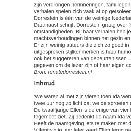
zijn verdrongen herinneringen, familiege
verhalen spelen zich vaak af op geïsoleer
Dorrestein is één van de weinige Nederla
Daarnaast schrijft Dorrestein graag over 
omstandigheden. Bij haar verhalen heb je 
machtsverhoudingen binnen het gezin en d
Er zijn weinig auteurs die zich zo goed i
uitgesproken stijlkenmerken is haar humor
ook het suggereren van gebeurtenissen. J
gegeven om de lezer zijn of haar eigen c
Bron: renatedorrestein.nl
Inhoud
'We waren al met zijn vieren toen Ida we
twee uur nog zo licht dat we de sproeten 
De twaalfjarige Ellen is de enige van vie
tegemoet ziet. Zij bedenkt de naam Ida vo
Heeft de naamgeving iets te maken met 
Vijfentwintig jaar later keert Ellen terug 