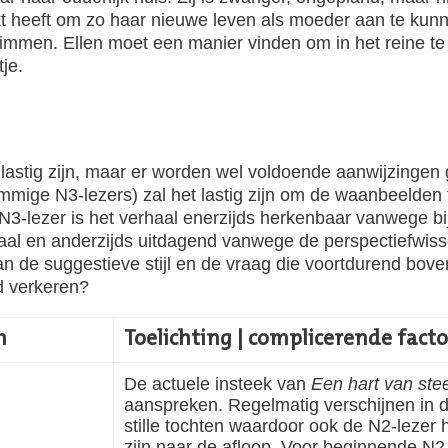
heeft om zo haar nieuwe leven als moeder aan te kunnen
immen. Ellen moet een manier vinden om in het reine te
je.
lastig zijn, maar er worden wel voldoende aanwijzingen
mige N3-lezers) zal het lastig zijn om de waanbeelden 
3-lezer is het verhaal enerzijds herkenbaar vanwege bi
aal en anderzijds uitdagend vanwege de perspectiefwisse
n de suggestieve stijl en de vraag die voortdurend boven
d verkeren?
n
Toelichting | complicerende fact
De actuele insteek van
Een hart van ste
aanspreken. Regelmatig verschijnen in d
stille tochten waardoor ook de N2-lezer 
zijn naar de afloop. Voor beginnende N2