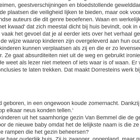
heimen, geestverschijningen en bloedstollende geweldda
de plaatsen die veiligheid lijken te bieden, maar ook vo
ndse auteurs die dit genre beoefenen. Waan en werkelijk
'het kwaad' dat zich meestal dicht bij huis bevindt, ook 
vaak het gevoel dat je al eerder iets over het verhaal g
e wijze waarop kinderen zijn overgeleverd aan hun oude
n kinderen kunnen verplaatsen als zij en die er zo levens
. Ze gaat absurditeiten niet uit de weg en gebruikt ironi
e weet als lezer niet meteen of iets waar is of waan. E
onclusies te laten trekken. Dat maakt Dorresteins werk b
rd geboren, in een ongewoon koude zomernacht. Dankzij 
op elkaar neus konden tellen.'
r kinderen uit het saamhorige gezin Van Bemmel die de g
or de nieuwe baby omdat het de lelijkste naam is die ze 
de rampen die het gezin beheersen?
naar haar ouderlijk huis. Zij is zwanger, ongepland, maar 