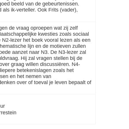
 goed beeld van de gebeurtenissen.
ls ik-verteller. Ook Frits (vader),
ngen de vraag oproepen wat zij zelf
Maatschappelijke kwesties zoals sociaal
e N2-lezer het boek vooral lezen als een
hematische lijn en de motieven zullen
goede aanzet naar N3. De N3-lezer zal
ldvraag. Hij zal vragen stellen bij de
ver graag willen discussiëren. N4-
iepere betekenislagen zoals het
ssen en het nemen van
enken over of toeval je leven bepaalt of
eur
rrestein