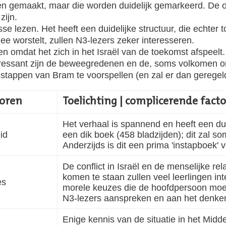
ngen gemaakt, maar die worden duidelijk gemarkeerd. D
zijn.
sse lezen. Het heeft een duidelijke structuur, die echter 
 worstelt, zullen N3-lezers zeker interesseren.
en omdat het zich in het Israël van de toekomst afspeelt
interessant zijn de beweegredenen en de, soms volkomen
stappen van Bram te voorspellen (en zal er dan geregeld
toren
Toelichting | complicerende fact
Het verhaal is spannend en heeft een dui
id
een dik boek (458 bladzijden); dit zal 
Anderzijds is dit een prima 'instapboek'
De conflict in Israël en de menselijke re
komen te staan zullen veel leerlingen i
es
morele keuzes die de hoofdpersoon moe
N3-lezers aanspreken en aan het denken
Enige kennis van de situatie in het Midd