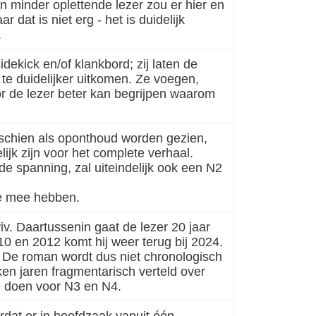
n minder oplettende lezer zou er hier en
dat is niet erg - het is duidelijk
.
idekick en/of klankbord; zij laten de
e duidelijker uitkomen. Ze voegen,
or de lezer beter kan begrijpen waarom
sschien als oponthoud worden gezien,
lijk zijn voor het complete verhaal.
e spanning, zal uiteindelijk ook een N2
te mee hebben.
iv. Daartussenin gaat de lezer 20 jaar
10 en 2012 komt hij weer terug bij 2024.
. De roman wordt dus niet chronologisch
ken jaren fragmentarisch verteld over
e doen voor N3 en N4.
ordat er in hoofdzaak vanuit één