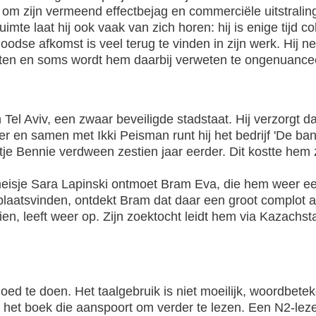
d om zijn vermeend effectbejag en commerciële uitstraling
uimte laat hij ook vaak van zich horen: hij is enige tijd c
Joodse afkomst is veel terug te vinden in zijn werk. Hij n
ten en soms wordt hem daarbij verweten te ongenuanceer
el Aviv, een zwaar beveiligde stadstaat. Hij verzorgt da
roeder en samen met Ikki Peisman runt hij het bedrijf 'De 
je Bennie verdween zestien jaar eerder. Dit kostte hem z
eisje Sara Lapinski ontmoet Bram Eva, die hem weer ee
atsvinden, ontdekt Bram dat daar een groot complot ach
 zien, leeft weer op. Zijn zoektocht leidt hem via Kazach
oed te doen. Het taalgebruik is niet moeilijk, woordbet
 in het boek die aanspoort om verder te lezen. Een N2-lez