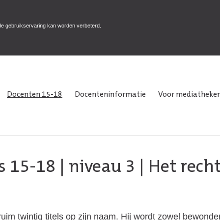
de gebruikservaring kan worden verbeterd.
Docenten 15-18
Docenteninformatie
Voor mediatheken
s 15-18
|
niveau 3
| Het rech
uim twintig titels op zijn naam. Hij wordt zowel bewond