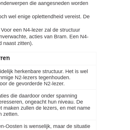
e onderwerpen die aangesneden worden
toch wel enige oplettendheid vereist. De
. Voor een N4-lezer zal de structuur
 onverwachte, acties van Bram. Een N4-
 naast zitten).
oren
delijk herkenbare structuur. Het is wel
sommige N2-lezers tegenhouden.
 voor de gevorderde N2-lezer.
laties die daardoor onder spanning
nteresseren, ongeacht hun niveau. De
t maken zullen de lezers, en met name
 zetten.
en-Oosten is wenselijk, maar de situatie