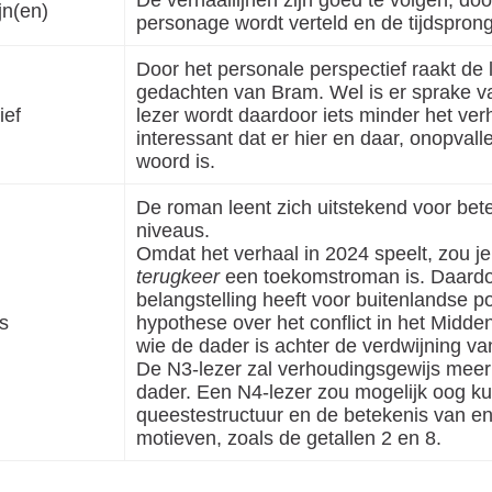
jn(en)
personage wordt verteld en de tijdsprong
Door het personale perspectief raakt de
gedachten van Bram. Wel is er sprake va
ief
lezer wordt daardoor iets minder het ver
interessant dat er hier en daar, onopvall
woord is.
De roman leent zich uitstekend voor bet
niveaus.
Omdat het verhaal in 2024 speelt, zou 
terugkeer
een toekomstroman is. Daardoor
belangstelling heeft voor buitenlandse po
s
hypothese over het conflict in het Midde
wie de dader is achter de verdwijning va
De N3-lezer zal verhoudingsgewijs meer
dader. Een N4-lezer zou mogelijk oog k
queestestructuur en de betekenis van e
motieven, zoals de getallen 2 en 8.