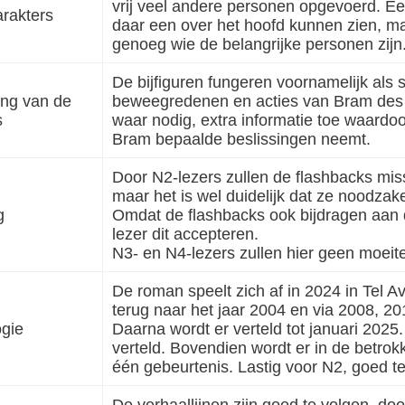
vrij veel andere personen opgevoerd. Ee
arakters
daar een over het hoofd kunnen zien, maar 
genoeg wie de belangrijke personen zijn
De bijfiguren fungeren voornamelijk als s
ng van de
beweegredenen en acties van Bram des t
s
waar nodig, extra informatie toe waardo
Bram bepaalde beslissingen neemt.
Door N2-lezers zullen de flashbacks mi
maar het is wel duidelijk dat ze noodzake
g
Omdat de flashbacks ook bijdragen aan d
lezer dit accepteren.
N3- en N4-lezers zullen hier geen moei
De roman speelt zich af in 2024 in Tel Av
terug naar het jaar 2004 en via 2008, 20
gie
Daarna wordt er verteld tot januari 2025
verteld. Bovendien wordt er in de betrok
één gebeurtenis. Lastig voor N2, goed t
De verhaallijnen zijn goed te volgen, do