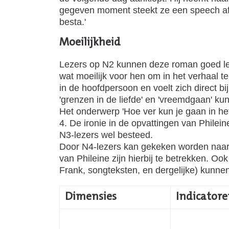
gegeven moment steekt ze een speech af o
besta.'
Moeili
Lezers op N2 kunnen deze roman goed leze
wat moeilijk voor hen om in het verhaal t
in de hoofdpersoon en voelt zich direct b
'grenzen in de liefde' en 'vreemdgaan' 
Het onderwerp 'Hoe ver kun je gaan in het
4. De ironie in de opvattingen van Philein
N3-lezers wel besteed.
Door N4-lezers kan gekeken worden naar a
van Phileine zijn hierbij te betrekken. O
Frank, songteksten, en dergelijke) kunn
Dimensies
Indicator