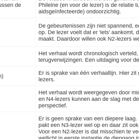
ussen de
Phileine (en voor de lezer) is de relati
aidsgeïnfecteerde) ondoorzichtig.
De gebeurtenissen zijn niet spannend, eer
op. De lezer voelt dat er 'iets' aankomt,
maakt. Daardoor willen ook N2-lezers we
Het verhaal wordt chronologisch verteld
terugverwijzingen. Een uitdaging voor de
Er is sprake van één verhaallijn. Hier zi
n)
lezers.
Het verhaal wordt weergegeven door midde
en N4-lezers kunnen aan de slag met de
perspectief.
Er is geen sprake van een diepere laag
pakt een N3-lezer wel op en daar zit oo
Voor een N2-lezer is dat misschien te v
wellicht in eerste instantie de diepgang 