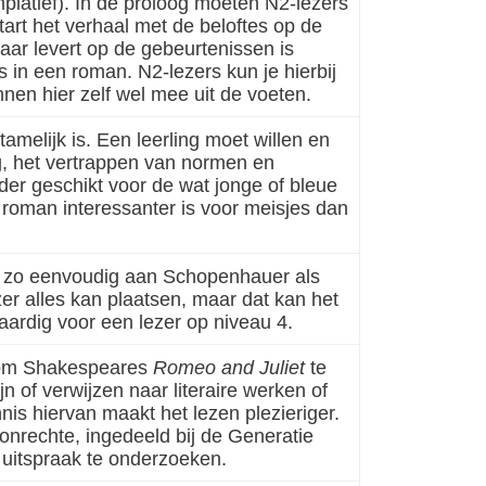
platief). In de proloog moeten N2-lezers
art het verhaal met de beloftes op de
taar levert op de gebeurtenissen is
ws in een roman. N2-lezers kun je hierbij
nen hier zelf wel mee uit de voeten.
amelijk is. Een leerling moet willen en
ag, het vertrappen van normen en
der geschikt voor de wat jonge of bleue
 roman interessanter is voor meisjes dan
net zo eenvoudig aan Schopenhauer als
zer alles kan plaatsen, maar dat kan het
aardig voor een lezer op niveau 4.
, om Shakespeares
Romeo and Juliet
te
n of verwijzen naar literaire werken of
is hiervan maakt het lezen plezieriger.
onrechte, ingedeeld bij de Generatie
 uitspraak te onderzoeken.