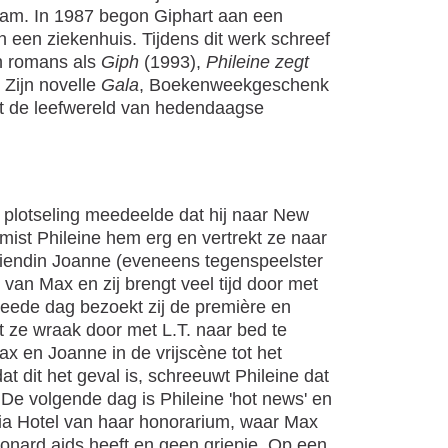
 nam. In 1987 begon Giphart aan een
in een ziekenhuis. Tijdens dit werk schreef
n romans als
Giph
(1993),
Phileine zegt
 Zijn novelle
Gala
, Boekenweekgeschenk
at de leefwereld van hedendaagse
n plotseling meedeelde dat hij naar New
mist Phileine hem erg en vertrekt ze naar
riendin Joanne (eveneens tegenspeelster
 van Max en zij brengt veel tijd door met
weede dag bezoekt zij de première en
mt ze wraak door met L.T. naar bed te
Max en Joanne in de vrijscène tot het
dat dit het geval is, schreeuwt Phileine dat
 De volgende dag is Phileine 'hot news' en
ria Hotel van haar honorarium, waar Max
eonard aids heeft en geen griepje. Op een