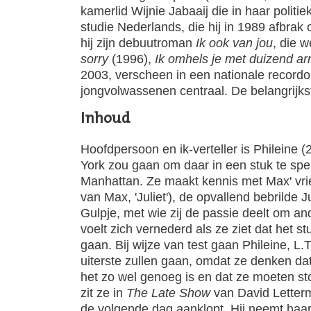
kamerlid Wijnie Jabaaij die in haar poli
studie Nederlands, die hij in 1989 afbrak 
hij zijn debuutroman
Ik ook van jou
, die 
sorry
(1996),
Ik omhels je met duizend a
2003, verscheen in een nationale record
jongvolwassenen centraal. De belangrijkste
Inh
Hoofdpersoon en ik-verteller is Phileine 
York zou gaan om daar in een stuk te spe
Manhattan. Ze maakt kennis met Max' vri
van Max, 'Juliet'), de opvallend bebrilde 
Gulpje, met wie zij de passie deelt om a
voelt zich vernederd als ze ziet dat het 
gaan. Bij wijze van test gaan Phileine, L.
uiterste zullen gaan, omdat ze denken dat P
het zo wel genoeg is en dat ze moeten sto
zit ze in
The Late Show
van David Letterm
de volgende dag aanklopt. Hij neemt haar