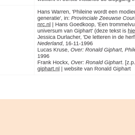
Hans Warren, 'Phileine wordt een modieu
generatie', in:
Provinciale Zeeuwse Cour
nrc.nl
| Hans Goedkoop, 'Een trommelvuu
universum van Giphart' (deze tekst is
hie
Jessica Durlacher, 'De letteren in de her
Nederland
, 16-11-1996
Lucas Kruse,
Over: Ronald Giphart, Phile
1996
Frank Hockx,
Over: Ronald Giphart
. [z.p
giphart.nl
| website van Ronald Giphart