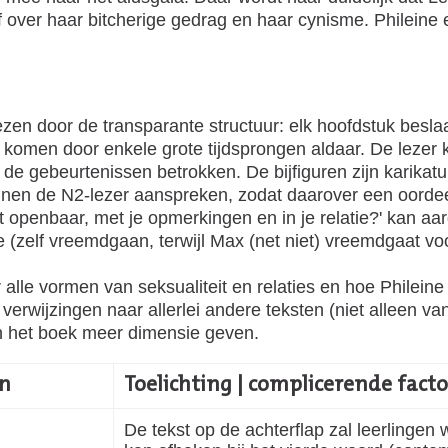
ver haar bitcherige gedrag en haar cynisme. Phileine ein
jkheid
n door de transparante structuur: elk hoofdstuk beslaa
e komen door enkele grote tijdsprongen aldaar. De lezer k
ij de gebeurtenissen betrokken. De bijfiguren zijn karik
kunnen de N2-lezer aanspreken, zodat daarover een oord
 openbaar, met je opmerkingen en in je relatie?' kan aa
e (zelf vreemdgaan, terwijl Max (net niet) vreemdgaat voo
lle vormen van seksualiteit en relaties en hoe Philein
ok verwijzingen naar allerlei andere teksten (niet allee
en het boek meer dimensie geven.
en
Toelichting | complicerende fact
De tekst op de achterflap zal leerlinge