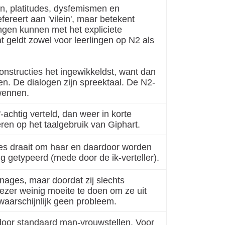
, platitudes, dysfemismen en
ereert aan 'vilein', maar betekent
lingen kunnen met het expliciete
t geldt zowel voor leerlingen op N2 als
constructies het ingewikkeldst, want dan
en. De dialogen zijn spreektaal. De N2-
 wennen.
achtig verteld, dan weer in korte
ren op het taalgebruik van Giphart.
lles draait om haar en daardoor worden
 getypeerd (mede door de ik-verteller).
nages, maar doordat zij slechts
lezer weinig moeite te doen om ze uit
waarschijnlijk geen probleem.
door standaard man-vrouwstellen. Voor