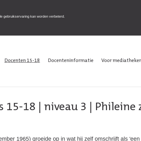
de gebruikservaring kan worden verbeterd.
Docenten 15-18
Docenteninformatie
Voor mediatheken
s 15-18
|
niveau 3
| Phileine 
ber 1965) groeide op in wat hij zelf omschrijft als 'een