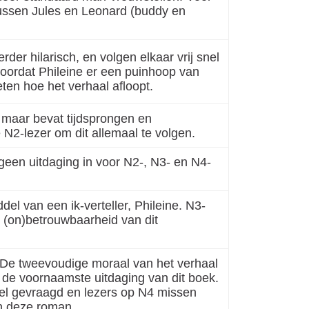
e tussen Jules en Leonard (buddy en
der hilarisch, en volgen elkaar vrij snel
 doordat Phileine er een puinhoop van
ten hoe het verhaal afloopt.
, maar bevat tijdsprongen en
 N2-lezer om dit allemaal te volgen.
t geen uitdaging in voor N2-, N3- en N4-
l van een ik-verteller, Phileine. N3-
 (on)betrouwbaarheid van dit
. De tweevoudige moraal van het verhaal
k de voornaamste uitdaging van dit boek.
eel gevraagd en lezers op N4 missen
in deze roman.