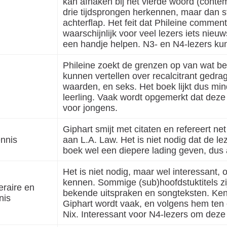
kan afhaken bij het vierde woord (contem
drie tijdsprongen herkennen, maar dan st
achterflap. Het feit dat Phileine commen
waarschijnlijk voor veel lezers iets nieu
een handje helpen. N3- en N4-lezers kun
Phileine zoekt de grenzen op van wat bet
kunnen vertellen over recalcitrant gedr
waarden, en seks. Het boek lijkt dus min
leerling. Vaak wordt opgemerkt dat deze
voor jongens.
Giphart smijt met citaten en refereert 
nnis
aan L.A. Law. Het is niet nodig dat de le
boek wel een diepere lading geven, dus 
Het is niet nodig, maar wel interessant
kennen. Sommige (sub)hoofdstuktitels zij
teraire en
bekende uitspraken en songteksten. Kenn
nis
Giphart wordt vaak, en volgens hem ten 
Nix. Interessant voor N4-lezers om deze