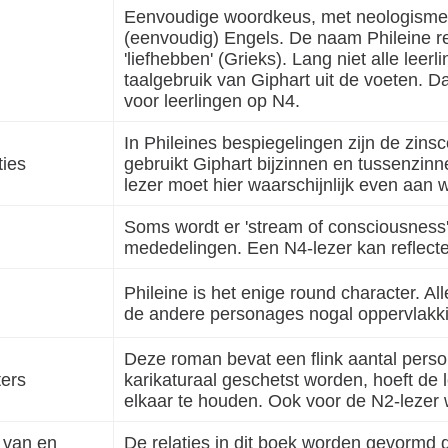
Eenvoudige woordkeus, met neologismen
(eenvoudig) Engels. De naam Phileine ref
'liefhebben' (Grieks). Lang niet alle leer
taalgebruik van Giphart uit de voeten. Da
voor leerlingen op N4.
In Phileines bespiegelingen zijn de zins
ties
gebruikt Giphart bijzinnen en tussenzinn
lezer moet hier waarschijnlijk even aan
Soms wordt er 'stream of consciousness'-
mededelingen. Een N4-lezer kan reflecte
Phileine is het enige round character. A
de andere personages nogal oppervlakkig
Deze roman bevat een flink aantal perso
ters
karikaturaal geschetst worden, hoeft de 
elkaar te houden. Ook voor de N2-lezer 
 van en
De relaties in dit boek worden gevormd 