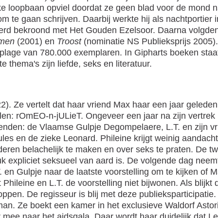
tieke loopbaan opviel doordat ze geen blad voor de mond
om te gaan schrijven. Daarbij werkte hij als nachtportier 
werd bekroond met Het Gouden Ezelsoor. Daarna volgde
rmen
(2001) en
Troost
(nominatie NS Publieksprijs 2005).
oplage van 780.000 exemplaren. In Gipharts boeken sta
 thema's zijn liefde, seks en literatuur.
oud
(22). Ze vertelt dat haar vriend Max haar een jaar gelede
len: rOmEO-n-jULieT. Ongeveer een jaar na zijn vertrek 
enden: de Vlaamse Gulpje Degompelaere, L.T. en zijn v
Jules en de zieke Leonard. Phileine krijgt weinig aandacht
nderen belachelijk te maken en over seks te praten. De t
stuk expliciet seksueel van aard is. De volgende dag nee
T. en Gulpje naar de laatste voorstelling om te kijken of 
hileine en L.T. de voorstelling niet bijwonen. Als blijkt 
ppen. De regisseur is blij met deze publieksparticipatie.
an. Ze boekt een kamer in het exclusieve Waldorf Asto
 mee naar het aidsgala. Daar wordt haar duidelijk dat L