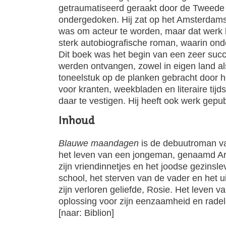
getraumatiseerd geraakt door de Tweede W
ondergedoken. Hij zat op het Amsterdamse
was om acteur te worden, maar dat werk bl
sterk autobiografische roman, waarin onde
Dit boek was het begin van een zeer succ
werden ontvangen, zowel in eigen land al
toneelstuk op de planken gebracht door he
voor kranten, weekbladen en literaire tijd
daar te vestigen. Hij heeft ook werk gep
Inhoud
Blauwe maandagen
is de debuutroman va
het leven van een jongeman, genaamd Arno
zijn vriendinnetjes en het joodse gezin
school, het sterven van de vader en het 
zijn verloren geliefde, Rosie. Het leven
oplossing voor zijn eenzaamheid en radel
[naar: Biblion]