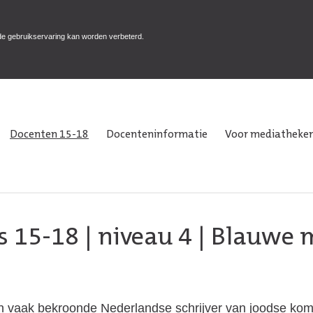
de gebruikservaring kan worden verbeterd.
Docenten 15-18
Docenteninformatie
Voor mediatheken
s 15-18
|
niveau 4
| Blauwe
n vaak bekroonde Nederlandse schrijver van joodse koma