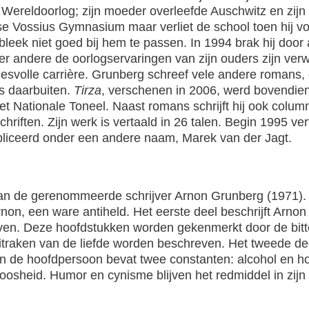
ereldoorlog; zijn moeder overleefde Auschwitz en zijn 
 Vossius Gymnasium maar verliet de school toen hij voo
eek niet goed bij hem te passen. In 1994 brak hij door 
r andere de oorlogservaringen van zijn ouders zijn verw
esvolle carrière. Grunberg schreef vele andere romans, 
s daarbuiten.
Tirza
, verschenen in 2006, werd bovendien ve
t Nationale Toneel. Naast romans schrijft hij ook colum
schriften. Zijn werk is vertaald in 26 talen. Begin 1995 
ubliceerd onder een andere naam, Marek van der Jagt.
n de gerenommeerde schrijver Arnon Grunberg (1971). H
n, een ware antiheld. Het eerste deel beschrijft Arnon 
sleven. Deze hoofdstukken worden gekenmerkt door de bi
uitraken van de liefde worden beschreven. Het tweede de
 van de hoofdpersoon bevat twee constanten: alcohol en 
oosheid. Humor en cynisme blijven het redmiddel in zijn