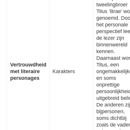
tweelingbroer
Titus ‘Brae’ wo
genoemd. Doo
het personale
perspectief lee
de lezer zijn
binnenwereld
kennen.
Daarnaast wor
Vertrouwdheid
Titus, een
met literaire
Karakters
ongemakkelijk
personages
en soms
onprettige
persoonlijkhei
uitgebreid beli
De anderen zi
bijpersonen,
soms dichtbij
zoals de vader