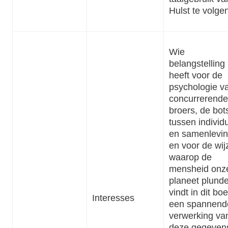
Hulst te volge
Wie
belangstelling
heeft voor de
psychologie v
concurrerende
broers, de bot
tussen individ
en samenlevi
en voor de wij
waarop de
mensheid onz
planeet plunde
vindt in dit bo
Interesses
een spannend
verwerking va
deze gegeven