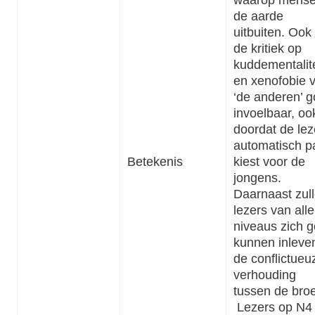
de aarde
uitbuiten. Ook 
de kritiek op
kuddementalite
en xenofobie 
‘de anderen’ 
invoelbaar, oo
doordat de lez
automatisch pa
Betekenis
kiest voor de
jongens.
Daarnaast zul
lezers van alle
niveaus zich 
kunnen inleven
de conflictueu
verhouding
tussen de broe
Lezers op N4