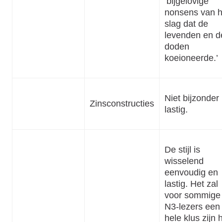
‘bijgelovige
nonsens van h
slag dat de
levenden en d
doden
koeioneerde.’
Niet bijzonder
Zinsconstructies
lastig.
De stijl is
wisselend
eenvoudig en
lastig. Het zal
voor sommige
N3-lezers een
hele klus zijn 