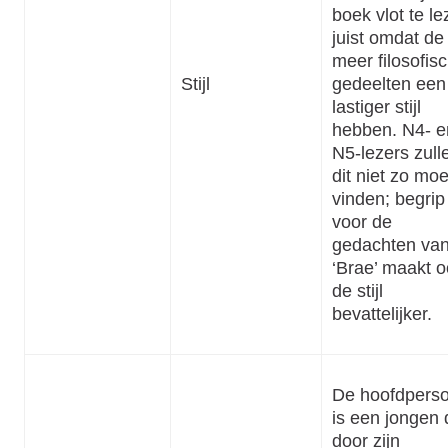
boek vlot te le
juist omdat de
meer filosofis
Stijl
gedeelten een
lastiger stijl
hebben. N4- e
N5-lezers zull
dit niet zo moei
vinden; begrip
voor de
gedachten va
‘Brae’ maakt 
de stijl
bevattelijker.
De hoofdpers
is een jongen 
door zijn