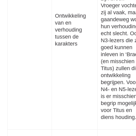
Vroeger vocht
zij al vaak, ma
Ontwikkeling
gaandeweg wo
van en
hun verhoudin
verhouding
echt slecht. O
tussen de
N3-lezers die 
karakters
goed kunnen
inleven in ‘Bra
(en misschien 
Titus) zullen d
ontwikkeling
begrijpen. Voo
N4- en N5-lez
is er misschien
begrip mogelij
voor Titus en
diens houding