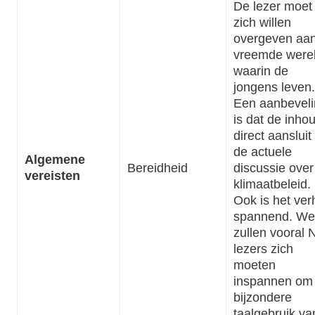
De lezer moet
zich willen
overgeven aa
vreemde were
waarin de
jongens leven.
Een aanbevel
is dat de inho
direct aansluit
de actuele
Algemene
Bereidheid
discussie over
vereisten
klimaatbeleid.
Ook is het ver
spannend. We
zullen vooral 
lezers zich
moeten
inspannen om
bijzondere
taalgebruik va