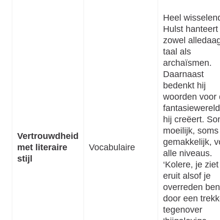
Heel wisselen
Hulst hanteert
zowel alledaa
taal als
archaïsmen.
Daarnaast
bedenkt hij
woorden voor
fantasiewereld
hij creëert. S
moeilijk, soms
Vertrouwdheid
gemakkelijk, v
met literaire
Vocabulaire
alle niveaus.
stijl
‘Kolere, je ziet
eruit alsof je
overreden ben
door een trekk
tegenover