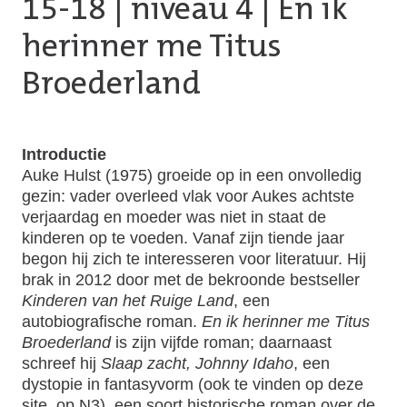
15-18
|
niveau 4
| En ik
herinner me Titus
Broederland
Introductie
Auke Hulst (1975) groeide op in een onvolledig
gezin: vader overleed vlak voor Aukes achtste
verjaardag en moeder was niet in staat de
kinderen op te voeden. Vanaf zijn tiende jaar
begon hij zich te interesseren voor literatuur. Hij
brak in 2012 door met de bekroonde bestseller
Kinderen van het Ruige Land
, een
autobiografische roman.
En ik herinner me Titus
Broederland
is zijn vijfde roman; daarnaast
schreef hij
Slaap zacht, Johnny Idaho
, een
dystopie in fantasyvorm (ook te vinden op deze
site, op N3), een soort historische roman over de