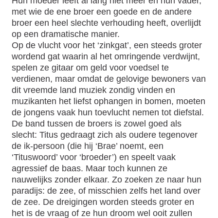
Hun moeder leeft al lang niet meer en hun vader,
met wie de ene broer een goede en de andere
broer een heel slechte verhouding heeft, overlijdt
op een dramatische manier.
Op de vlucht voor het ‘zinkgat’, een steeds groter
wordend gat waarin al het omringende verdwijnt,
spelen ze gitaar om geld voor voedsel te
verdienen, maar omdat de gelovige bewoners van
dit vreemde land muziek zondig vinden en
muzikanten het liefst ophangen in bomen, moeten
de jongens vaak hun toevlucht nemen tot diefstal.
De band tussen de broers is zowel goed als
slecht: Titus gedraagt zich als oudere tegenover
de ik-persoon (die hij ‘Brae’ noemt, een
‘Tituswoord’ voor ‘broeder’) en speelt vaak
agressief de baas. Maar toch kunnen ze
nauwelijks zonder elkaar. Zo zoeken ze naar hun
paradijs: de zee, of misschien zelfs het land over
de zee. De dreigingen worden steeds groter en
het is de vraag of ze hun droom wel ooit zullen