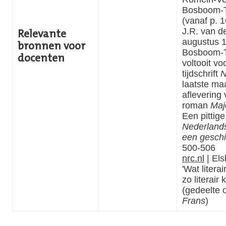
Bosboom-T
(vanaf p. 1
J.R. van de
Relevante
augustus 1
bronnen voor
Bosboom-T
docenten
voltooit vo
tijdschrift
N
laatste ma
aflevering
roman
Maj
Een pittige 
Nederlandse
een gesch
500-506
nrc.nl
| Els
'Wat literai
zo literair
(gedeelte 
Frans
)