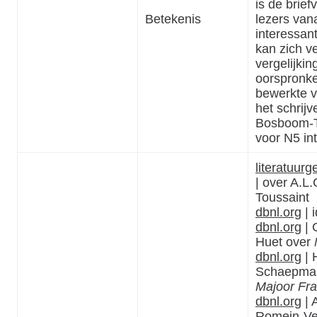
is de brief
Betekenis
lezers van
interessan
kan zich v
vergelijkin
oorspronke
bewerkte v
het schrij
Bosboom-T
voor N5 in
literatuurg
| over A.L
Toussaint
dbnl.org
| 
dbnl.org
| 
Huet over
dbnl.org
| 
Schaepma
Majoor Fr
dbnl.org
| 
Romein-Ve