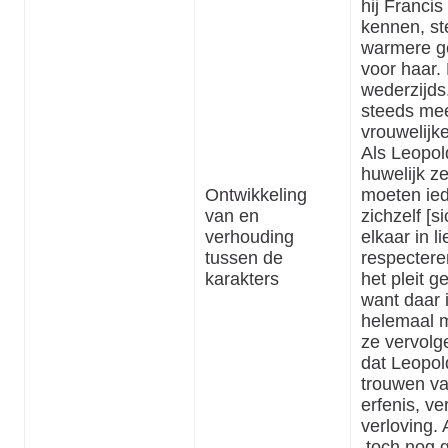
hij Francis
kennen, s
warmere g
voor haar. 
wederzijds.
steeds me
vrouwelijke
Als Leopol
huwelijk z
Ontwikkeling
moeten ied
van en
zichzelf [si
verhouding
elkaar in li
tussen de
respecteren
karakters
het pleit 
want daar 
helemaal m
ze vervolg
dat Leopol
trouwen v
erfenis, ve
verloving. 
toch nog 