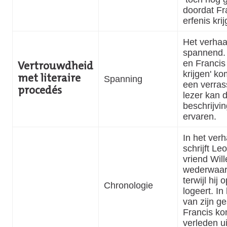
doordat Fr
erfenis krij
Het verhaal
spannend.
en Francis 
Vertrouwdheid
krijgen' ko
met literaire
Spanning
een verras
procedés
lezer kan d
beschrijvin
ervaren.
In het ver
schrijft Le
vriend Will
wederwaar
terwijl hij
Chronologie
logeert. In
van zijn g
Francis ko
verleden u