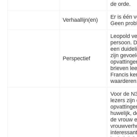
de orde.
Er is één v
Verhaallijn(en)
Geen prob
Leopold ver
persoon. De
een duidel
zijn gevoe
Perspectief
opvattingen
brieven lee
Francis k
waarderen
Voor de N3
lezers zijn
opvattinge
huwelijk, d
de vrouw 
vrouwverh
interessan