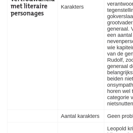
verantwoord
met literaire
Karakters
tegenstelli
personages
gokverslaa
grootvader
generaal. V
een aantal
nevenpers
wie kapitei
van de gen
Rudolf, zo
generaal d
belangrijkst
beiden nie
onsympath
horen wel 
categorie 
nietsnutte
Aantal karakters
Geen prob
Leopold kr