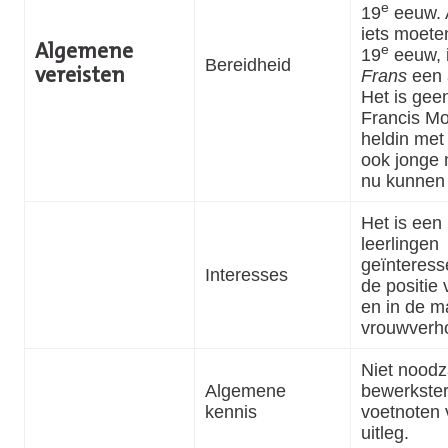
e
19
eeuw. A
iets moete
Algemene
e
19
eeuw, 
Bereidheid
Frans
een 
vereisten
Het is gee
Francis Mo
heldin met 
ook jonge
nu kunnen
Het is een 
leerlingen
geïnteresse
Interesses
de positie
en in de m
vrouwverh
Niet noodz
Algemene
bewerkster
kennis
voetnoten
uitleg.