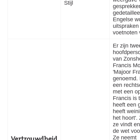
Stijl
gesprekke
gedetaille
Engelse w
uitspraken
voetnoten 
Er zijn twe
hoofdpers
van Zonsh
Francis Mo
'Majoor Fr
genoemd. 
een recht
met een op
Francis is 
heeft een 
heeft wein
het hoort'.
ze vindt en
de wet voo
Ze neemt
Vertrouwdheid