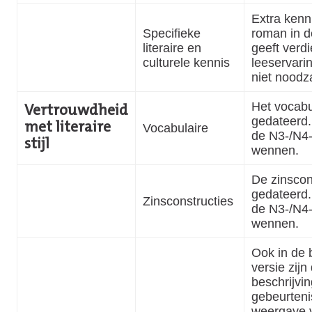
Extra kenn
Specifieke
roman in d
literaire en
geeft verd
culturele kennis
leeservari
niet noodza
Het vocabu
Vertrouwdheid
gedateerd
met literaire
Vocabulaire
de N3-/N4-
stijl
wennen.
De zinscons
gedateerd
Zinsconstructies
de N3-/N4-
wennen.
Ook in de 
versie zijn
beschrijvi
gebeurteni
weergave 