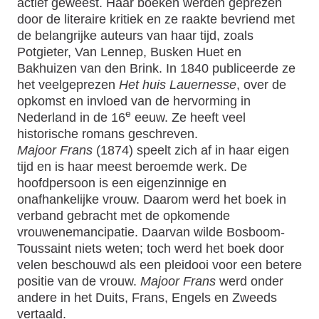
actief geweest. Haar boeken werden geprezen
door de literaire kritiek en ze raakte bevriend met
de belangrijke auteurs van haar tijd, zoals
Potgieter, Van Lennep, Busken Huet en
Bakhuizen van den Brink. In 1840 publiceerde ze
het veelgeprezen
Het huis Lauernesse
, over de
opkomst en invloed van de hervorming in
e
Nederland in de 16
eeuw. Ze heeft veel
historische romans geschreven.
Majoor Frans
(1874) speelt zich af in haar eigen
tijd en is haar meest beroemde werk. De
hoofdpersoon is een eigenzinnige en
onafhankelijke vrouw. Daarom werd het boek in
verband gebracht met de opkomende
vrouwenemancipatie. Daarvan wilde Bosboom-
Toussaint niets weten; toch werd het boek door
velen beschouwd als een pleidooi voor een betere
positie van de vrouw.
Majoor Frans
werd onder
andere in het Duits, Frans, Engels en Zweeds
vertaald.