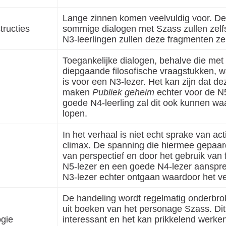
Lange zinnen komen veelvuldig voor. De 
tructies
sommige dialogen met Szass zullen zelfs
N3-leerlingen zullen deze fragmenten zek
Toegankelijke dialogen, behalve die me
diepgaande filosofische vraagstukken, w
is voor een N3-lezer. Het kan zijn dat d
maken
Publiek geheim
echter voor de N5
goede N4-leerling zal dit ook kunnen wa
lopen.
In het verhaal is niet echt sprake van ac
climax. De spanning die hiermee gepaar
van perspectief en door het gebruik van
N5-lezer en een goede N4-lezer aansp
N3-lezer echter ontgaan waardoor het ve
De handeling wordt regelmatig onderbro
uit boeken van het personage Szass. Dit
gie
interessant en het kan prikkelend werke