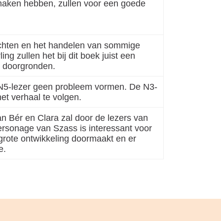
aken hebben, zullen voor een goede
chten en het handelen van sommige
ng zullen het bij dit boek juist een
e doorgronden.
n N5-lezer geen probleem vormen. De N3-
t verhaal te volgen.
n Bér en Clara zal door de lezers van
personage van Szass is interessant voor
grote ontwikkeling doormaakt en er
e.