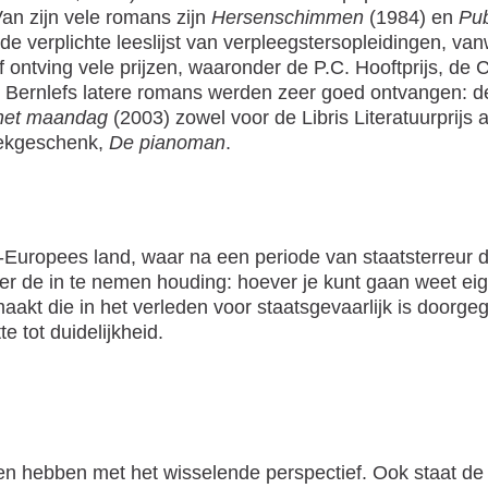
an zijn vele romans zijn
Hersenschimmen
(1984) en
Pub
de verplichte leeslijst van verpleegstersopleidingen, van
ntving vele prijzen, waaronder de P.C. Hooftprijs, de 
k Bernlefs latere romans werden zeer goed ontvangen: 
 het maandag
(2003) zowel voor de Libris Literatuurprijs 
eekgeschenk,
De pianoman
.
t-Europees land, waar na een periode van staatsterreur 
ver de in te nemen houding: hoever je kunt gaan weet ei
t die in het verleden voor staatsgevaarlijk is doorgegaa
e tot duidelijkheid.
n hebben met het wisselende perspectief. Ook staat de 