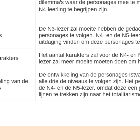
dilemma's waar de personages mee te m
N4-leerling te begrijpen zijn.
De N3-lezer zal moeite hebben de geda
s
personages te volgen. N4- en de N5-leerli
uitdaging vinden om deze personages t
Het aantal karakters zal voor de N4- e
arakters
lezer zal meer moeite moeten doen om he
De ontwikkeling van de personages Istva
ling van de
alle drie de niveaus te volgen zijn. Het 
s
de N4- en de N5-lezer, omdat deze een 
lijnen te trekken zijn naar het totalitarism