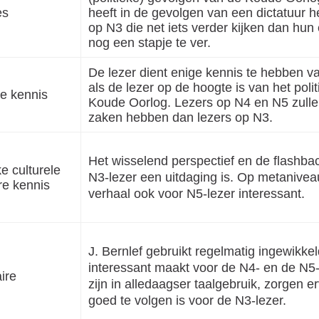
es
heeft in de gevolgen van een dictatuur h
op N3 die net iets verder kijken dan hun
nog een stapje te ver.
De lezer dient enige kennis te hebben va
als de lezer op de hoogte is van het poli
e kennis
Koude Oorlog. Lezers op N4 en N5 zulle
zaken hebben dan lezers op N3.
Het wisselend perspectief en de flashba
e culturele
N3-lezer een uitdaging is. Op metaniveau 
ire kennis
verhaal ook voor N5-lezer interessant.
J. Bernlef gebruikt regelmatig ingewikkel
interessant maakt voor de N4- en de N5
ire
zijn in alledaagser taalgebruik, zorgen e
goed te volgen is voor de N3-lezer.