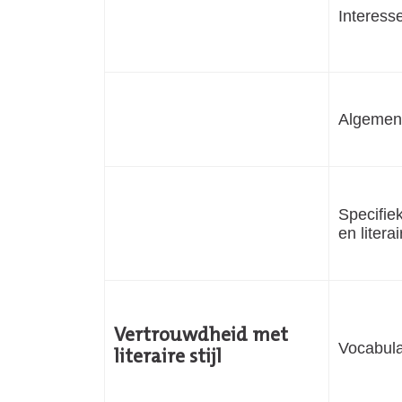
Interess
Algemen
Specifiek
en litera
Vertrouwdheid met
Vocabula
literaire stijl