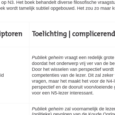
s op N3. Het boek behandelt diverse filosofische vraags
oek wordt tamelijk subtiel opgebouwd. Het zou zo maar k
iptoren
Toelichting | compliceren
Publiek geheim
vraagt een redelijk grote
doordat het onderwerp vrij ver van de be
Door het wisselen van perspectief wordt 
id
competenties van de lezer. Dit zal zeker
vragen, maar het maakt het voor de N4-l
perspectief en de dooruit voorvloeiende
voor een N5-lezer interessant.
Publiek geheim
zal voornamelijk de leze
(politieke) gevolgen van de Koude Oorlog