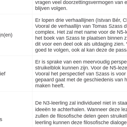
vragen veel doorzettingsvermogen van ee
blijven volgen.
Er lopen drie verhaallijnen (Istvan Bér, 
Vooral de verhaallijn van Tomas Szass di
complex. Het zal met name voor de N5-le
jn(en)
het boek van Szass te plaatsen binnen zi
dit voor een deel ook als uitdaging zien. 
goed te volgen, ook al kan deze de pass
Er is sprake van een meervoudig perspect
struikelblok kunnen zijn. Voor de N5-lezer
ief
Vooral het perspectief van Szass is voor
gepaard gaat met de geschiedenis van h
maken heeft.
De N3-leerling zal individueel niet in staa
ideeën te achterhalen. Wanneer deze lezer
zullen de filosofische delen geen struik
s
leerling kunnen deze filosofische dialog