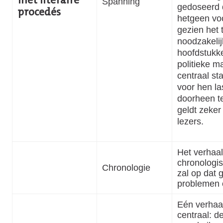
met literaire
Spanning
gedoseerd 
procedés
hetgeen vo
gezien het 
noodzakelij
hoofdstukk
politieke m
centraal sta
voor hen la
doorheen t
geldt zeker
lezers.
Het verhaal
chronologis
Chronologie
zal op dat 
problemen 
Eén verhaal
centraal: d