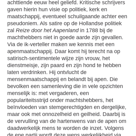
achttiende eeuw heel geliefd. Kritische schrijvers
gaven hierin hun visie op politiek, kerk en
maatschappij, eventueel schuilgaande achter een
pseudoniem. Als satire op de Hollandse politiek
zal
Reize door het Aapenland
in 1788 bij de
machthebbers niet in goede aarde zijn gevallen.
Via de ik-verteller maken we kennis met een
apenmaatschappij. Daar komt hij terecht na op
satirisch-sentimentele wijze zijn vrouw, het
dienstmeisje, zijn paard en zijn hond te hebben
laten verdrinken. Hij ontvlucht de
mensenmaatschappij en belandt bij apen. Die
bevolken een samenleving die in vele opzichten
menselijk is: met vergaderen, een
populariteitsstrijd onder machtshebbers, het
beïnvloeden van stemgerechtigden en dergelijke,
maar ook met onnozelheid en geilheid. Daarbij is
de vervulling van de hartenwens van de apen om
daadwerkelijk mens te worden de inzet. Volgens
de ene partij wordt deze wens werkelijkheid via