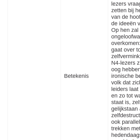
lezers vra
zetten bij 
van de hoo
de ideeën 
Op hen zal 
ongeloofwa
overkomen:
gaat over t
zelfvermink
N4-lezers z
oog hebben
Betekenis
ironische b
volk dat zic
leiders laat
en zo tot 
staat is, ze
gelijkstaan
zelfdestruct
ook paralle
trekken me
hedendaag