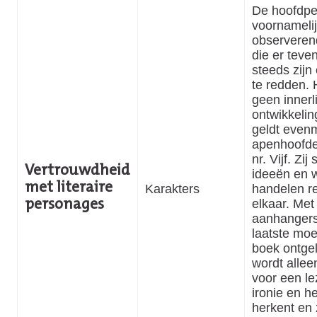
De hoofdpe
voornameli
observerend
die er teven
steeds zijn
te redden. 
geen innerl
ontwikkelin
geldt even
apenhoofde
nr. Vijf. Zi
Vertrouwdheid
ideeën en w
met literaire
Karakters
handelen r
elkaar. Me
personages
aanhangers
laatste moe
boek ontge
wordt alleen
voor een le
ironie en h
herkent en 