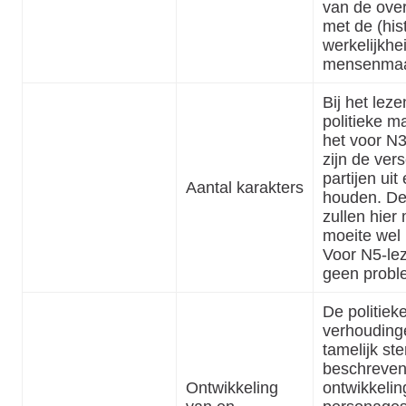
van de ove
met de (his
werkelijkhe
mensenmaa
Bij het leze
politieke m
het voor N3
zijn de ver
partijen uit
Aantal karakters
houden. De
zullen hier
moeite wel 
Voor N5-leze
geen probl
De politiek
verhoudinge
tamelijk ste
beschreven
Ontwikkeling
ontwikkelin