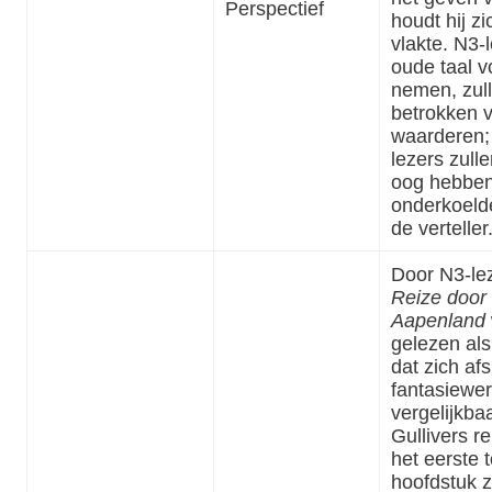
Perspectief
houdt hij z
vlakte. N3-
oude taal vo
nemen, zul
betrokken v
waarderen;
lezers zull
oog hebben
onderkoeld
de verteller
Door N3-le
Reize door 
Aapenland
gelezen als
dat zich afs
fantasiewer
vergelijkba
Gullivers r
het eerste t
hoofdstuk z