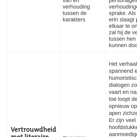
van en
personages
verhouding
verhouding
tussen de
sprake. Als
karakters
erin slaagt 
elkaar te o
zal hij de 
tussen hen
kunnen doo
Het verhaal
spannend e
humoristis
dialogen z
vaart en na
toe loopt d
opnieuw op:
apen zichz
Er zijn veel
hoofdstukk
Vertrouwdheid
aanmoedige