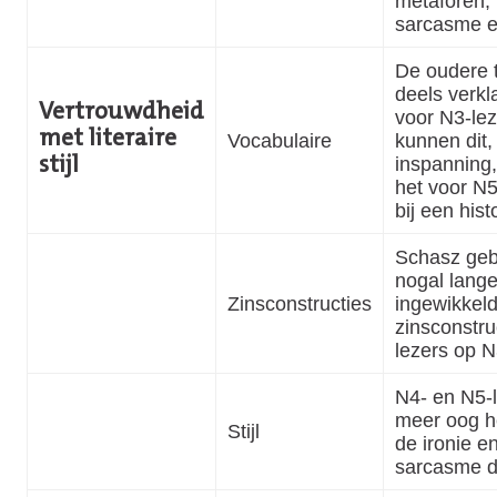
metaforen, 
sarcasme en
De oudere t
deels verkla
Vertrouwdheid
voor N3-lez
met literaire
Vocabulaire
kunnen dit,
inspanning, 
stijl
het voor N5
bij een hist
Schasz gebr
nogal lang
Zinsconstructies
ingewikkel
zinsconstru
lezers op N
N4- en N5-l
meer oog h
Stijl
de ironie e
sarcasme d