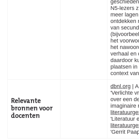
geschieden
N5-lezers z
meer lagen 
ontdekken 
van secunda
(bijvoorbeel
het voorwo
het nawoor
verhaal en 
daardoor k
plaatsen in
context van
dbnl.org
| A
'Verlichte vr
over een d
Relevante
imaginaire 
bronnen voor
literatuurg
docenten
'Literatuur 
literatuurg
'Gerrit Paa