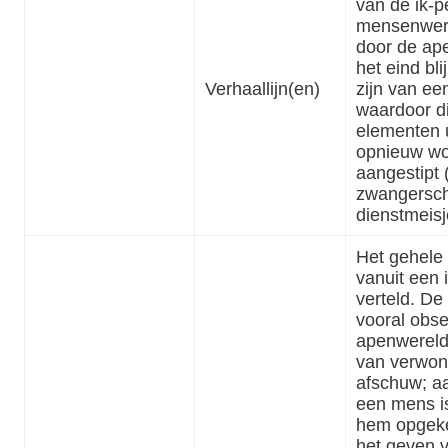
van de ik-p
mensenwere
door de ap
het eind bli
Verhaallijn(en)
zijn van ee
waardoor d
elementen u
opnieuw w
aangestipt 
zwangersch
dienstmeisj
Het gehele 
vanuit een 
verteld. De
vooral obse
apenwereld.
van verwon
afschuw; aa
een mens i
hem opgeke
het geven 