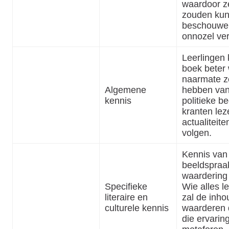
waardoor ze
zouden ku
beschouwen
onnozel ver
Leerlingen 
boek beter
naarmate z
Algemene
hebben van
kennis
politieke be
kranten lez
actualiteit
volgen.
Kennis van
beeldspraak
waardering 
Specifieke
Wie alles let
literaire en
zal de inho
culturele kennis
waarderen 
die ervarin