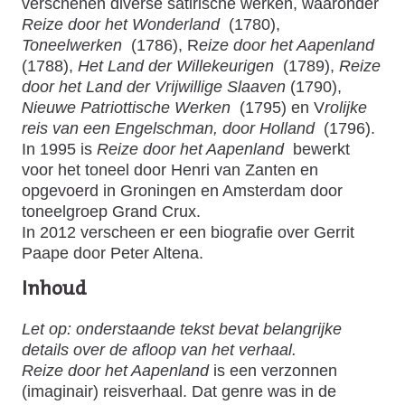
verschenen diverse satirische werken, waaronder
Reize door het Wonderland
(1780),
Toneelwerken
(1786), R
eize door het Aapenland
(1788),
Het Land der Willekeurigen
(1789),
Reize
door het Land der Vrijwillige Slaaven
(1790),
Nieuwe Patriottische Werken
(1795) en V
rolijke
reis van een Engelschman, door Holland
(1796).
In 1995 is
Reize door het Aapenland
bewerkt
voor het toneel door Henri van Zanten en
opgevoerd in Groningen en Amsterdam door
toneelgroep Grand Crux.
In 2012 verscheen er een biografie over Gerrit
Paape door Peter Altena.
Inhoud
Let op: onderstaande tekst bevat belangrijke
details over de afloop van het verhaal.
Reize door het Aapenland
is een verzonnen
(imaginair) reisverhaal. Dat genre was in de