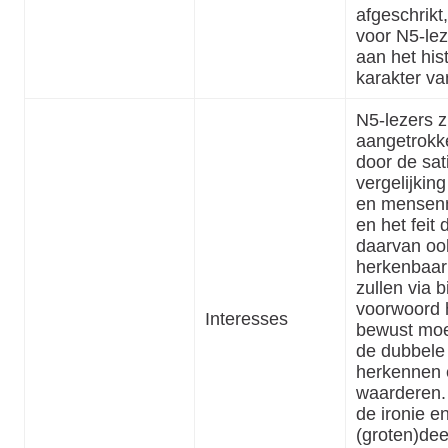
afgeschrikt,
voor N5-lez
aan het his
karakter van
N5-lezers z
aangetrokk
door de sat
vergelijkin
en mensen
en het feit 
daarvan oo
herkenbaar 
zullen via bi
voorwoord 
Interesses
bewust moe
de dubbele
herkennen 
waarderen. 
de ironie en
(groten)de