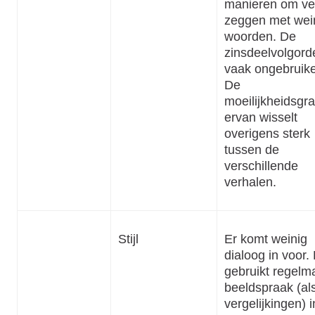
manieren om vee
zeggen met wei
woorden. De
zinsdeelvolgorde
vaak ongebruikel
De
moeilijkheidsgr
ervan wisselt
overigens sterk
tussen de
verschillende
verhalen.
Stijl
Er komt weinig
dialoog in voor.
gebruikt regelma
beeldspraak (al
vergelijkingen) i