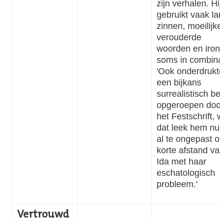
zijn verhalen. Hi
gebruikt vaak l
zinnen, moeilijk
verouderde
woorden en iron
soms in combina
'Ook onderdrukte
een bijkans
surrealistisch be
opgeroepen doo
het Festschrift,
dat leek hem nu
al te ongepast 
korte afstand v
Ida met haar
eschatologisch
probleem.'
Vertrouwd