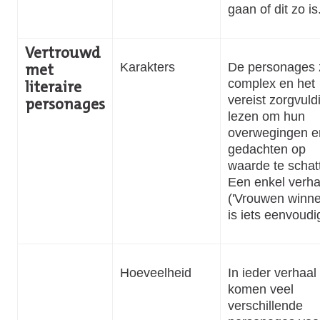
gaan of dit zo is
Vertrouwd
Karakters
De personages z
met
complex en het
literaire
vereist zorgvuld
personages
lezen om hun
overwegingen e
gedachten op
waarde te schat
Een enkel verha
('Vrouwen winne
is iets eenvoudi
Hoeveelheid
In ieder verhaal
komen veel
verschillende