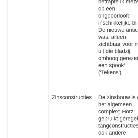
betrapte ik meze
op een
ongeoorloofd
inschikkelijke bli
De nieuwe antic
was, alleen
zichtbaar voor m
uit die bladzij
omhoog gerezen
een spook'
('Tekens').
Zinsconstructies
De zinsbouw is 
het algemeen
complex; Hotz
gebruikt gerege
tangconstructie
ook andere