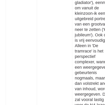
gladiator'), een
om vanuit de
kleinzoon-ik ee
uitgebreid portre
van een grootv
neer te zetten (
jubileum'). Ook 
is vrij eenvoudig
Alleen in 'De
tramrace' is het
perspectief
complexer, wan
een weergegev
gebeurtenis
nogmaals, maar
dan volstrekt a
van inhoud, wor
weergegeven. D
zal vooral lastig 
voor de N4-lezer