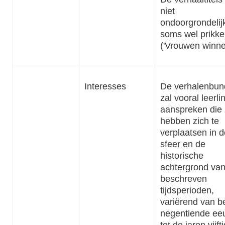
niet
ondoorgrondelij
soms wel prikke
('Vrouwen winne
Interesses
De verhalenbun
zal vooral leerl
aanspreken die 
hebben zich te
verplaatsen in d
sfeer en de
historische
achtergrond va
beschreven
tijdsperioden,
variërend van b
negentiende ee
tot de jaren vijft