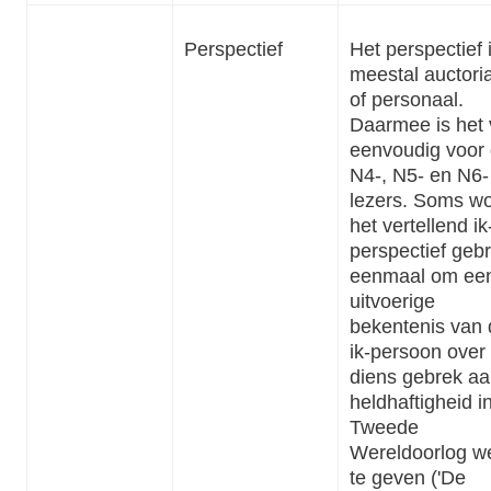
Perspectief
Het perspectief 
meestal auctori
of personaal.
Daarmee is het v
eenvoudig voor
N4-, N5- en N6-
lezers. Soms wo
het vertellend ik
perspectief gebr
eenmaal om een 
uitvoerige
bekentenis van 
ik-persoon over
diens gebrek a
heldhaftigheid i
Tweede
Wereldoorlog w
te geven ('De