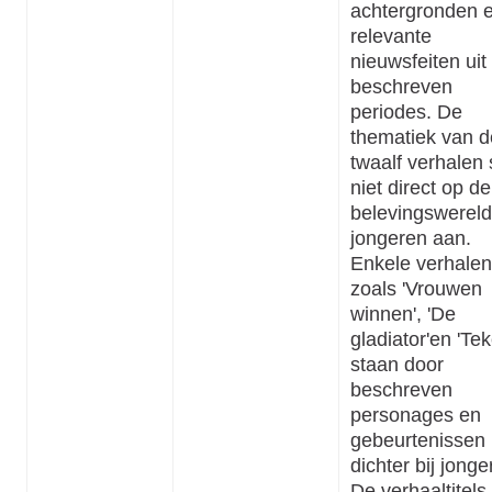
achtergronden 
relevante
nieuwsfeiten uit
beschreven
periodes. De
thematiek van d
twaalf verhalen s
niet direct op de
belevingswereld
jongeren aan.
Enkele verhalen
zoals 'Vrouwen
winnen', 'De
gladiator'en 'Te
staan door
beschreven
personages en
gebeurtenissen
dichter bij jonge
De verhaaltitels 