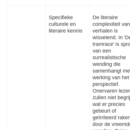
Specifieke
De literaire
culturele en
complexiteit va
literaire kennis
verhalen is
wisselend. In 'D
tramrace' is spr
van een
surrealistische
wending die
samenhangt me
werking van het
perspectief.
Onervaren leze
zullen niet begr
wat er precies
gebeurt of
geïrriteerd rake
door de vreemd