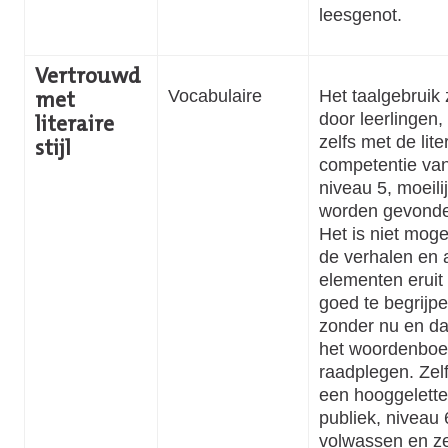
leesgenot.
Vertrouwd
Vocabulaire
Het taalgebruik 
met
door leerlingen,
literaire
zelfs met de lite
stijl
competentie va
niveau 5, moeili
worden gevond
Het is niet mogel
de verhalen en a
elementen eruit
goed te begrijp
zonder nu en d
het woordenboe
raadplegen. Zel
een hooggelette
publiek, niveau 
volwassen en z