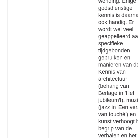
wending. Enige
godsdienstige
kennis is daarn
ook handig. Er
wordt wel veel
geappelleerd a
specifieke
tijdgebonden
gebruiken en
manieren van d
Kennis van
architectuur
(behang van
Berlage in 'Het
jubileum'!), muz
(jazz in 'Een ver
van touché') en
kunst verhoogt 
begrip van de
verhalen en het