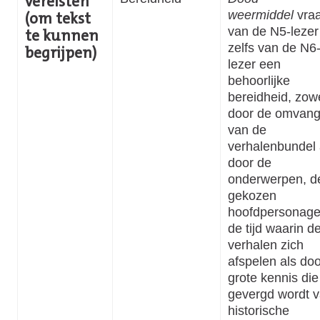
vereisten
weermiddel
vraa
(om tekst
van de N5-lezer
te kunnen
zelfs van de N6
begrijpen)
lezer een
behoorlijke
bereidheid, zow
door de omvan
van de
verhalenbundel 
door de
onderwerpen, d
gekozen
hoofdpersonage
de tijd waarin d
verhalen zich
afspelen als do
grote kennis die
gevergd wordt 
historische