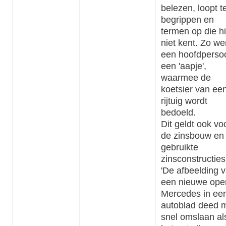
belezen, loopt 
begrippen en
termen op die hi
niet kent. Zo we
een hoofdperso
een 'aapje',
waarmee de
koetsier van ee
rijtuig wordt
bedoeld.
Dit geldt ook vo
de zinsbouw en
gebruikte
zinsconstructies
'De afbeelding 
een nieuwe ope
Mercedes in ee
autoblad deed 
snel omslaan al