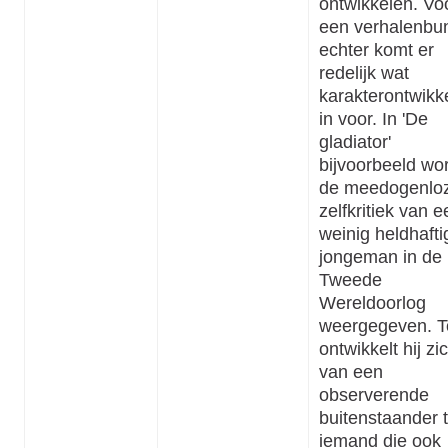
ontwikkelen. Vo
een verhalenbu
echter komt er
redelijk wat
karakterontwikk
in voor. In 'De
gladiator'
bijvoorbeeld wo
de meedogenlo
zelfkritiek van e
weinig heldhafti
jongeman in de
Tweede
Wereldoorlog
weergegeven. T
ontwikkelt hij zi
van een
observerende
buitenstaander t
iemand die ook