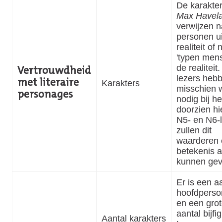
De karakter
Max Havel
verwijzen n
personen ui
realiteit of 
'typen mens
de realiteit
Vertrouwdheid
lezers heb
met literaire
Karakters
misschien 
personages
nodig bij he
doorzien hi
N5- en N6-
zullen dit
waarderen 
betekenis 
kunnen gev
Er is een a
hoofdpers
en een grot
aantal bijfi
Aantal karakters