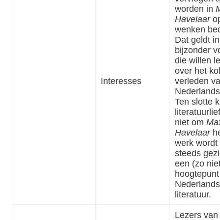
worden in
Havelaar
op
wenken bed
Dat geldt in
bijzonder v
die willen l
over het ko
Interesses
verleden v
Nederlands-
Ten slotte 
literatuurli
niet om
Ma
Havelaar
he
werk wordt
steeds gezi
een (zo niet
hoogtepunt 
Nederland
literatuur.
Lezers van