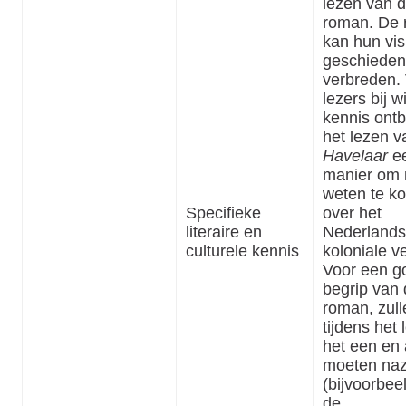
lezen van 
roman. De
kan hun vis
geschieden
verbreden.
lezers bij 
kennis ontb
het lezen 
Havelaar
e
manier om 
weten te k
Specifieke
over het
literaire en
Nederland
culturele kennis
koloniale v
Voor een g
begrip van
roman, zulle
tijdens het 
het een en
moeten na
(bijvoorbee
de