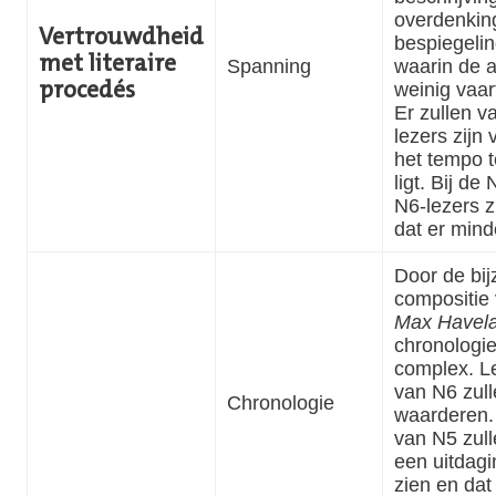
overdenkin
Vertrouwdheid
bespiegeli
met literaire
Spanning
waarin de a
weinig vaar
procedés
Er zullen v
lezers zijn 
het tempo t
ligt. Bij de
N6-lezers z
dat er minde
Door de bi
compositie
Max Havel
chronologi
complex. L
van N6 zull
Chronologie
waarderen.
van N5 zull
een uitdagi
zien en dat 