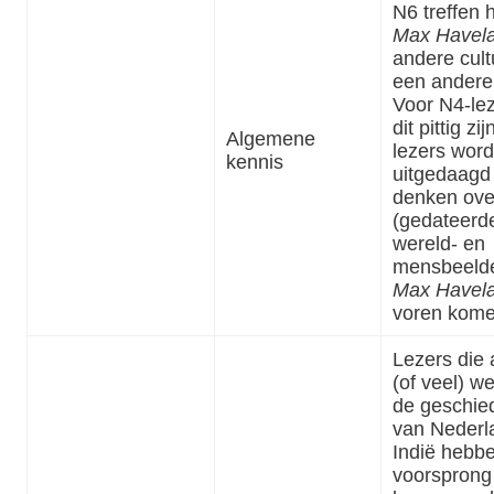
N6 treffen 
Max Havel
andere cult
een andere 
Voor N4-lez
dit pittig zi
Algemene
lezers wor
kennis
uitgedaagd
denken ove
(gedateerd
wereld- en
mensbeelde
Max Havel
voren kome
Lezers die 
(of veel) w
de geschie
van Nederl
Indië hebb
voorsprong 