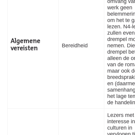
omvang van
werk geen
belemmerin
om het te 
lezen. N4-l
zullen eve
drempel m
Algemene
Bereidheid
nemen. Die
vereisten
drempel bet
alleen de 
van de rom
maar ook d
breedsprakig
en (daarm
samenhang
het lage t
de handelin
Lezers met
interesse i
culturen in
vervlogen t