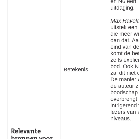
en N6 een
uitdaging.
Max Havel
uitstek ee
die meer wil
dan dat. Aa
eind van d
komt de be
zelfs explic
bod. Ook N
Betekenis
zal dit niet
De manier 
de auteur z
boodschap
overbrengt 
intrigerend
lezers van a
niveaus.
Relevante