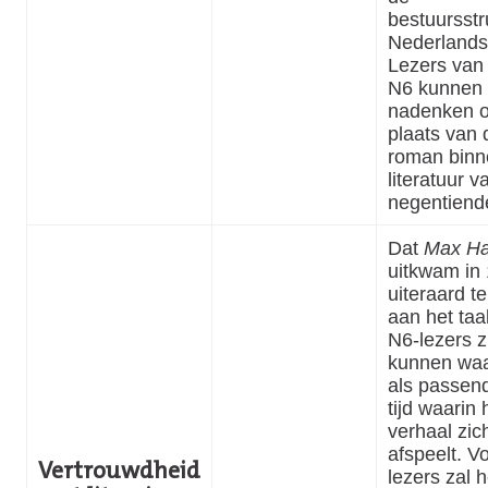
bestuursstr
Nederlands-
Lezers van
N6 kunnen
nadenken o
plaats van 
roman binn
literatuur v
negentiend
Dat
Max Ha
uitkwam in 
uiteraard t
aan het taa
N6-lezers zu
kunnen wa
als passend
tijd waarin 
verhaal zic
afspeelt. V
Vertrouwdheid
lezers zal h