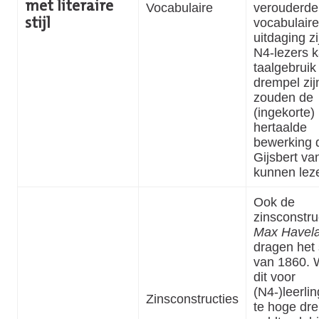
met literaire
Vocabulaire
verouderde
vocabulair
stijl
uitdaging zi
N4-lezers k
taalgebruik
drempel zijn
zouden de
(ingekorte)
hertaalde
bewerking 
Gijsbert va
kunnen lez
Ook de
zinsconstru
Max Havel
dragen het
van 1860. 
dit voor
(N4-)leerli
Zinsconstructies
te hoge dre