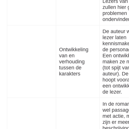
Lezers van
zullen hier
problemen
ondervinde
De auteur w
lezer laten
kennismak
Ontwikkeling
de persona
van en
Een ontwik
verhouding
maken ze n
tussen de
(tot spijt v
karakters
auteur). De
hoopt voora
een ontwikk
de lezer.
In de roma
wel passag
met actie, 
zijn er mee
beschrijvin