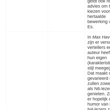
geldt ook hi
advies om 
kiezen voor
hertaalde
bewerking 
Es.
In
Max Hav
zijn er vers
vertellers 
auteur heef
hun eigen
(karakterist
stijl meege
Dat maakt de
gevarieerd
zullen zowe
als N6-leze
genieten. Zi
er hopelijk
humor van i
N4-lezers z