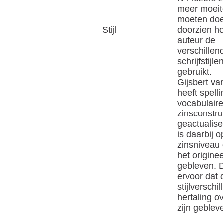
meer moeit
moeten doe
Stijl
doorzien h
auteur de
verschillen
schrijfstijle
gebruikt.
Gijsbert va
heeft spelli
vocabulaire
zinsconstru
geactualise
is daarbij o
zinsniveau d
het originee
gebleven. D
ervoor dat 
stijlverschil
hertaling o
zijn geblev