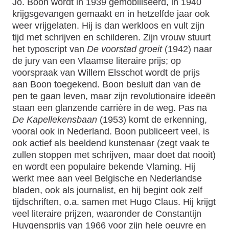
Jo. Boon wordt in 1939 gemobiliseerd, in 1940
krijgsgevangen gemaakt en in hetzelfde jaar ook
weer vrijgelaten. Hij is dan werkloos en vult zijn
tijd met schrijven en schilderen. Zijn vrouw stuurt
het typoscript van
De voorstad groeit
(1942) naar
de jury van een Vlaamse literaire prijs; op
voorspraak van Willem Elsschot wordt de prijs
aan Boon toegekend. Boon besluit dan van de
pen te gaan leven, maar zijn revolutionaire ideeën
staan een glanzende carrière in de weg. Pas na
De Kapellekensbaan
(1953) komt de erkenning,
vooral ook in Nederland. Boon publiceert veel, is
ook actief als beeldend kunstenaar (zegt vaak te
zullen stoppen met schrijven, maar doet dat nooit)
en wordt een populaire bekende Vlaming. Hij
werkt mee aan veel Belgische en Nederlandse
bladen, ook als journalist, en hij begint ook zelf
tijdschriften, o.a. samen met Hugo Claus. Hij krijgt
veel literaire prijzen, waaronder de Constantijn
Huygensprijs van 1966 voor zijn hele oeuvre en