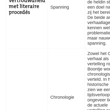
Vertrouwdheid
de heldin st
met literaire
Spanning
een doel na
zij het ber
procedés
De beide a
verhaallag
kennen wel
problematie
maar nauwe
spanning.
Zowel het 
verhaal als
vertelling r
Boontje wo
chronologi
verteld. In 
historische
zien we ee
tijdsverloo
Chronologie
ongeveer ti
de actuele