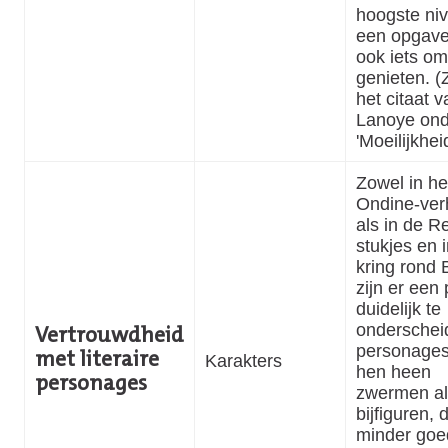
hoogste ni
een opgave
ook iets om
genieten. (
het citaat v
Lanoye ond
'Moeilijkheid
Zowel in he
Ondine-ver
als in de R
stukjes en 
kring rond 
zijn er een
duidelijk te
onderschei
Vertrouwdheid
personage
met literaire
Karakters
hen heen
personages
zwermen all
bijfiguren, 
minder goe