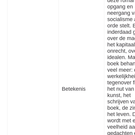
deze roma
opgang en
neergang v
socialisme
orde stelt. 
inderdaad g
over de ma
het kapitaal
onrecht, ov
idealen. Ma
boek behan
veel meer:
werkelijkhe
tegenover fi
Betekenis
het nut van
kunst, het
schrijven v
boek, de zi
het leven. 
wordt met 
veelheid a
gedachten 