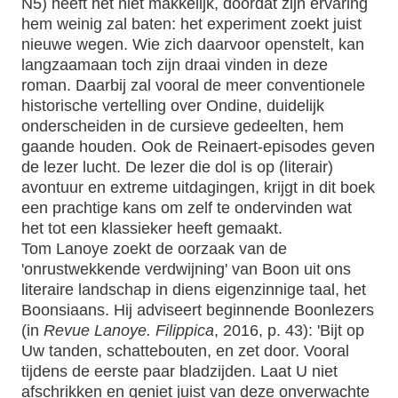
N5) heeft het niet makkelijk, doordat zijn ervaring
hem weinig zal baten: het experiment zoekt juist
nieuwe wegen. Wie zich daarvoor openstelt, kan
langzaamaan toch zijn draai vinden in deze
roman. Daarbij zal vooral de meer conventionele
historische vertelling over Ondine, duidelijk
onderscheiden in de cursieve gedeelten, hem
gaande houden. Ook de Reinaert-episodes geven
de lezer lucht. De lezer die dol is op (literair)
avontuur en extreme uitdagingen, krijgt in dit boek
een prachtige kans om zelf te ondervinden wat
het tot een klassieker heeft gemaakt.
Tom Lanoye zoekt de oorzaak van de
'onrustwekkende verdwijning' van Boon uit ons
literaire landschap in diens eigenzinnige taal, het
Boonsiaans. Hij adviseert beginnende Boonlezers
(in
Revue Lanoye. Filippica
, 2016, p. 43): 'Bijt op
Uw tanden, schattebouten, en zet door. Vooral
tijdens de eerste paar bladzijden. Laat U niet
afschrikken en geniet juist van deze onverwachte