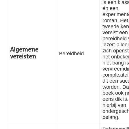
is een klas
én een
experiment
roman. Het
tweede ke
vereist een
bereidheid
lezer: alleen
Algemene
zich openst
Bereidheid
het onbeke
vereisten
niet bang i
vervreemdi
complexitei
dit een suc
worden. Da
boek ook n
eens dik is,
hierbij van
ondergesch
belang.