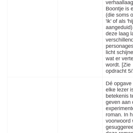
verhaallaa
Boontje is e
(die soms o
'ik' of als 'h
aangeduid).
deze laag l
verschillen
personage
licht schijn
wat er vert
wordt. [Zie
opdracht 5/
Dé opgave 
elke lezer i
betekenis t
geven aan 
experiment
roman. In h
voorwoord 
gesuggeree