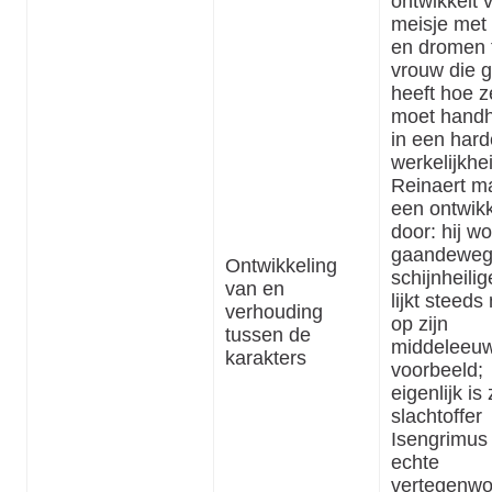
ontwikkelt 
meisje met 
en dromen 
vrouw die g
heeft hoe z
moet hand
in een hard
werkelijkhe
Reinaert m
een ontwikk
door: hij wo
gaandewe
Ontwikkeling
schijnheilig
van en
lijkt steeds
verhouding
op zijn
tussen de
middeleeu
karakters
voorbeeld;
eigenlijk is 
slachtoffer
Isengrimus
echte
vertegenwo