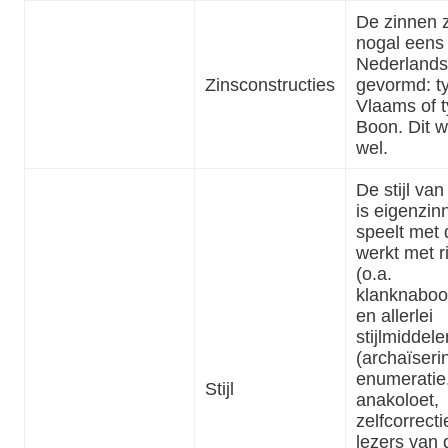
De zinnen z
nogal eens
Nederlands
Zinsconstructies
gevormd: t
Vlaams of t
Boon. Dit w
wel.
De stijl va
is eigenzinn
speelt met 
werkt met r
(o.a.
klanknaboo
en allerlei
stijlmiddele
(archaïseri
enumeratie
Stijl
anakoloet,
zelfcorrecti
lezers van 