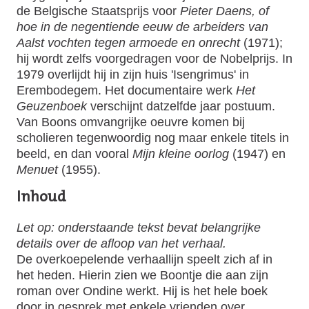
de Belgische Staatsprijs voor
Pieter Daens, of
hoe in de negentiende eeuw de arbeiders van
Aalst vochten tegen armoede en onrecht
(1971);
hij wordt zelfs voorgedragen voor de Nobelprijs. In
1979 overlijdt hij in zijn huis 'Isengrimus' in
Erembodegem. Het documentaire werk
Het
Geuzenboek
verschijnt datzelfde jaar postuum.
Van Boons omvangrijke oeuvre komen bij
scholieren tegenwoordig nog maar enkele titels in
beeld, en dan vooral
Mijn kleine oorlog
(1947) en
Menuet
(1955).
Inhoud
Let op: onderstaande tekst bevat belangrijke
details over de afloop van het verhaal.
De overkoepelende verhaallijn speelt zich af in
het heden. Hierin zien we Boontje die aan zijn
roman over Ondine werkt. Hij is het hele boek
door in gesprek met enkele vrienden over