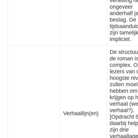
vertelling 
ongeveer
anderhalf ja
beslag. De
tijdsaandui
zijn tamelij
impliciet.
De structuu
de roman i
complex. O
lezers van 
hoogste ni
zullen moei
hebben om 
krijgen op 
verhaal (we
verhaal?).
Verhaallijn(en)
[Opdracht 
daarbij hel
zijn drie
verhaallage