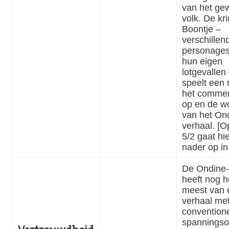
van het ge
volk. De kr
Boontje –
verschillen
personage
hun eigen
lotgevallen
speelt een r
het comme
op en de w
van het On
verhaal. [O
5/2 gaat hi
nader op in
De Ondine-l
heeft nog h
meest van 
verhaal me
convention
spannings