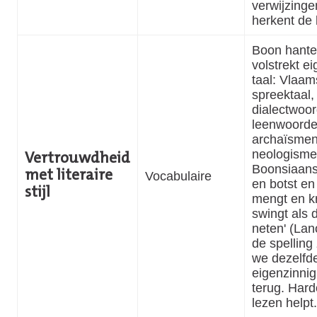
verwijzinge
herkent de
Boon hante
volstrekt e
taal: Vlaa
spreektaal,
dialectwoo
leenwoorde
archaïsmen
neologisme
Vertrouwdheid
Boonsiaans
met literaire
Vocabulaire
en botst en 
stijl
mengt en kr
swingt als 
neten' (Lan
de spelling
we dezelfd
eigenzinnig
terug. Har
lezen helpt