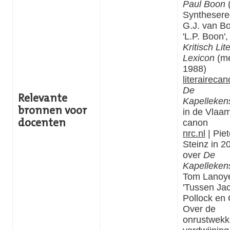
Paul Boon
Synthesere
G.J. van Bo
'L.P. Boon', 
Kritisch Lit
Lexicon
(me
1988)
literaireca
De
Relevante
Kapelleken
bronnen voor
in de Vlaa
canon
docenten
nrc.nl
| Piet
Steinz in 2
over
De
Kapelleken
Tom Lanoy
'Tussen Ja
Pollock en 
Over de
onrustwek