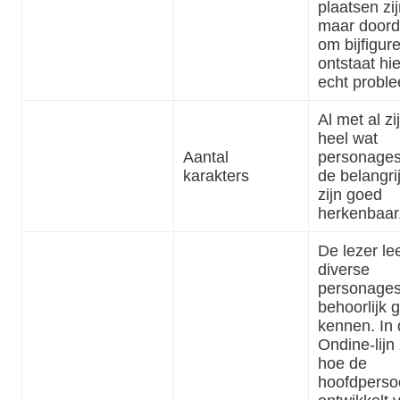
plaatsen zij
maar doord
om bijfigur
ontstaat hi
echt prob
Al met al zi
heel wat
Aantal
personages
karakters
de belangri
zijn goed
herkenbaar
De lezer le
diverse
personage
behoorlijk 
kennen. In
Ondine-lijn 
hoe de
hoofdperso