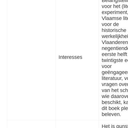
Belangstell
voor het (lit
experiment
Vlaamse lit
voor de
historische
werkelijkhei
Vlaanderen
negentiend
eerste helf
Interesses
twintigste 
voor
geëngagee
literatuur, 
vragen over
van het sch
wie daarov
beschikt, k
dit boek ple
beleven.
Het is guns