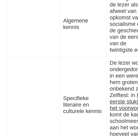
de lezer als 
afweet van
opkomst va
Algemene
socialisme
kennis
de geschie
van de eers
van de
twintigste 
De lezer wo
ondergedo
in een were
hem groten
onbekend za
Zelftest: in
Specifieke
eerste stuk
literaire en
het voorwo
culturele kennis
komt de ka
schoolmees
aan het wo
hoeveel van