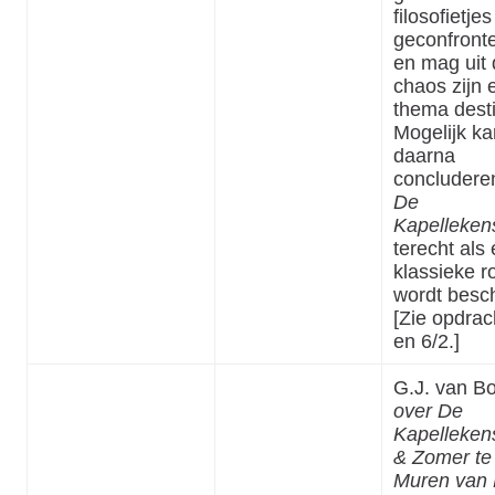
filosofietjes
geconfront
en mag uit
chaos zijn 
thema desti
Mogelijk ka
daarna
concludere
De
Kapelleken
terecht als
klassieke 
wordt besc
[Zie opdrac
en 6/2.]
G.J. van Bo
over De
Kapelleken
& Zomer te 
Muren van 