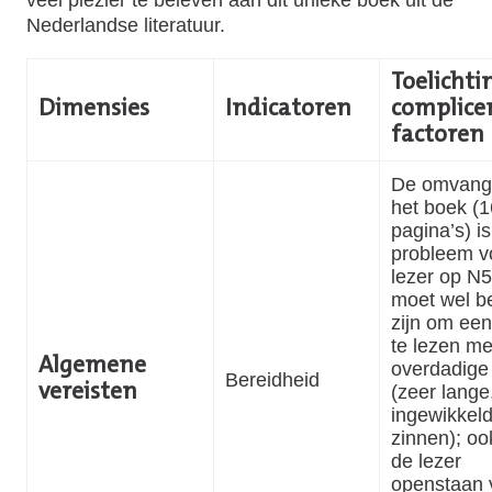
Nederlandse literatuur.
Toelichtin
Dimensies
Indicatoren
complice
factoren
De omvang
het boek (
pagina’s) i
probleem v
lezer op N5
moet wel b
zijn om ee
te lezen me
Algemene
overdadige s
Bereidheid
(zeer lange
vereisten
ingewikkel
zinnen); o
de lezer
openstaan 