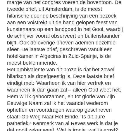
marge van het congres voeren de boventoon. De
tweede brief, uit Amsterdam, is de meest
hilarische door de beschrijving van een bezoek
aan een volstrekt uit de hand gelopen feest van
kunstenaars op een landgoed in het Gooi, waarbij
de schrijver vooral observeert en buitenstaander
blijft. Ook de overige brieven ademen dezelfde
sfeer. De laatste brief, geschreven vanuit een
hotelkamer in Algeciras in Zuid-Spanje, is de
meest beklemmende.
Het ambivalente van dit proza is dat het zowel
hilarisch als droefgeestig is. Deze laatste brief
eindigt met: 'Waarheen ik van hier vertrek en
waarheen ik dan gaan zal – alleen God weet het,
Hem wil ik gehoorzamen, en tot glorie van Zijn
Eeuwige Naam zal ik het vaandel wederom
opheffen en voortdragen waarop geschreven
staat: Op Weg Naar Het Einde.' Is dit pure
pathetiek? Kenmerk van al Reves werk is dat je
dat nooit zeker weet. Wat is ironie, wat is ernst?