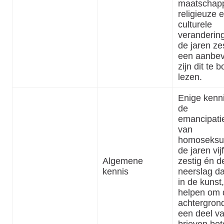
maatschapp
religieuze 
culturele
veranderin
de jaren ze
een aanbev
zijn dit te 
lezen.
Enige kenn
de
emancipatie
van
homoseksue
de jaren vij
Algemene
zestig én d
kennis
neerslag d
in de kunst
helpen om 
achtergron
een deel v
brieven bet