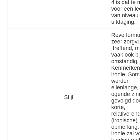
4 is dat te m
voor een le
van niveau
uitdaging.
Reve formu
zeer zorgvu
treffend, m
vaak ook bi
omstandig.
Kenmerkend
ironie. Som
worden
ellenlange,
ogende zin
Stijl
gevolgd do
korte,
relativeren
(ironische)
opmerking.
ironie zal v
leerling me