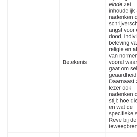
einde
zet
inhoudelijk 
nadenken o
schrijversc
angst voor
dood, indiv
beleving v
religie en a
van normen
Betekenis
vooral waar
gaat om se
geaardheid
Daarnaast 
lezer ook
nadenken o
stijl: hoe die
en wat de
specifieke s
Reve bij de
teweegbren