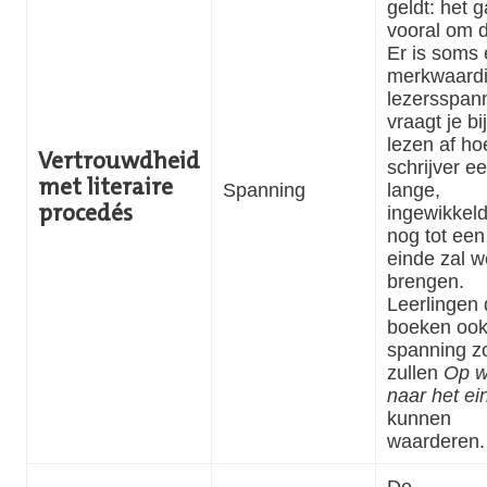
geldt: het g
vooral om de
Er is soms
merkwaardi
lezersspann
vraagt je bi
lezen af ho
Vertrouwdheid
schrijver e
met literaire
Spanning
lange,
ingewikkeld
procedés
nog tot ee
einde zal w
brengen.
Leerlingen 
boeken oo
spanning z
zullen
Op 
naar het ei
kunnen
waarderen.
De