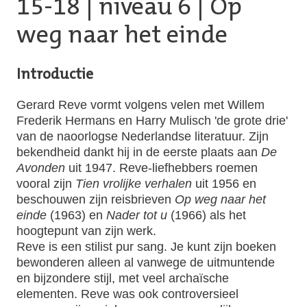
15-18
|
niveau 6
| Op
weg naar het einde
Introductie
Gerard Reve vormt volgens velen met Willem
Frederik Hermans en Harry Mulisch 'de grote drie'
van de naoorlogse Nederlandse literatuur. Zijn
bekendheid dankt hij in de eerste plaats aan
De
Avonden
uit 1947. Reve-liefhebbers roemen
vooral zijn
Tien vrolijke verhalen
uit 1956 en
beschouwen zijn reisbrieven
Op weg naar het
einde
(1963) en
Nader tot u
(1966) als het
hoogtepunt van zijn werk.
Reve is een stilist pur sang. Je kunt zijn boeken
bewonderen alleen al vanwege de uitmuntende
en bijzondere stijl, met veel archaïsche
elementen. Reve was ook controversieel