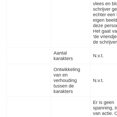
vlees en bl
schrijver ge
echter een 
eigen beel
deze perso
Het gaat v
'de vriendje
de schrijver
Aantal
N.v.t.
karakters
Ontwikkeling
van en
verhouding
N.v.t.
tussen de
karakters
Er is geen
spanning, i
van actie. 