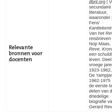
dbnl.org
| V
secundaire
literatuur,
waaronder
Fens'
Kanttekenin
Van het Re
reisbrieven
Nop Maas,
Relevante
Reve, Kron
bronnen voor
een schuld
leven
. Dee
docenten
vroege jare
1923-1962,
De 'rampjar
1962-1975 (
de eerste 
delen van 
driedelige
biografie v
Gerard Rev