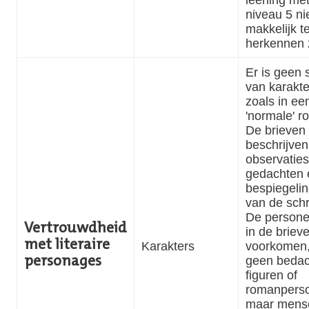
niveau 5 nie
makkelijk t
herkennen z
Er is geen 
van karakte
zoals in ee
'normale' r
De brieven
beschrijven
observaties
gedachten 
bespiegeli
van de schri
De persone
Vertrouwdheid
in de briev
met literaire
Karakters
voorkomen,
geen bedac
personages
figuren of
romanpers
maar mens