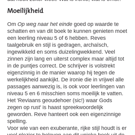
Moeilijkheid
Om
Op weg naar het einde
goed op waarde te
schatten en van dit boek te kunnen genieten moet
een leerling niveau 5 of 6 hebben. Reves
taalgebruik en stijl is gedragen, archaïsch,
ingewikkeld en soms duizelingwekkend. Veel
zinnen zijn lang en uiterst complex maar altijd tot
in de puntjes correct. De schrijver is volstrekt
eigenzinnig in de manier waarop hij tegen de
werkelijkheid aankijkt. De ironie die in vrijwel alle
passages aanwezig is, is ook voor leerlingen van
niveau 5 en 6 misschien soms moeilijk te vatten.
Het 'Reviaans geoudehoer (sic!) waar Gods
zegen op rust' is haast spreekwoordelijk
geworden. Reve hanteert ook een eigenzinnige
spelling.
Voor wie van een exuberante, rijke stijl houdt is er
veel plezier te beleven aan dit unieke boek uit de