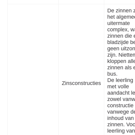
De zinnen z
het algeme
uitermate
complex, w
zinnen die 
bladzijde b
geen uitzo
zijn. Niette
kloppen all
zinnen als 
bus.
De leerling
Zinsconstructies
met volle
aandacht l
zowel van
constructie 
vanwege d
inhoud van
zinnen. Vo
leerling va