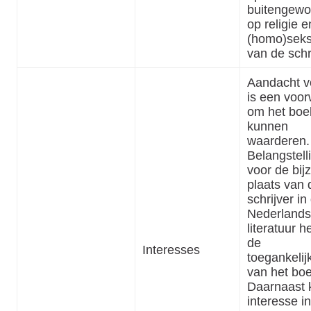
buitengewo
op religie e
(homo)seksu
van de schri
Aandacht vo
is een voo
om het boe
kunnen
waarderen.
Belangstell
voor de bij
plaats van
schrijver in
Nederland
literatuur he
de
Interesses
toegankelij
van het boe
Daarnaast 
interesse in