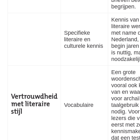
begrijpen.
Kennis van
literaire we
Specifieke
met name d
literaire en
Nederland,
culturele kennis
begin jaren
is nuttig, m
noodzakelij
Een grote
woordensch
vooral ook 
van en waa
Vertrouwdheid
voor archa
met literaire
Vocabulaire
taalgebruik 
nodig. Voor
stijl
lezers die 
eerst met zo
kennismake
dat een test