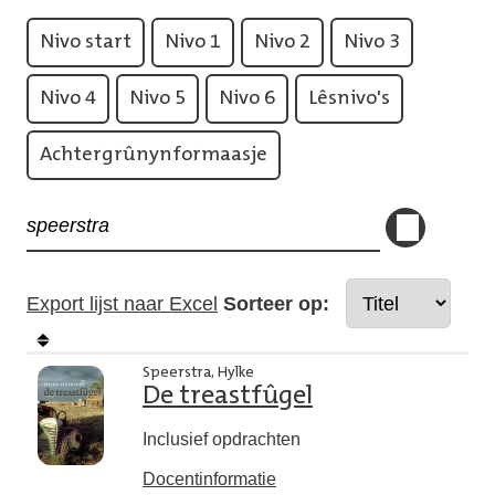
Nivo start
Nivo 1
Nivo 2
Nivo 3
Nivo 4
Nivo 5
Nivo 6
Lêsnivo's
Achtergrûnynformaasje
Export lijst naar Excel
Sorteer op:
Speerstra, Hylke
De treastfûgel
Inclusief opdrachten
Docentinformatie