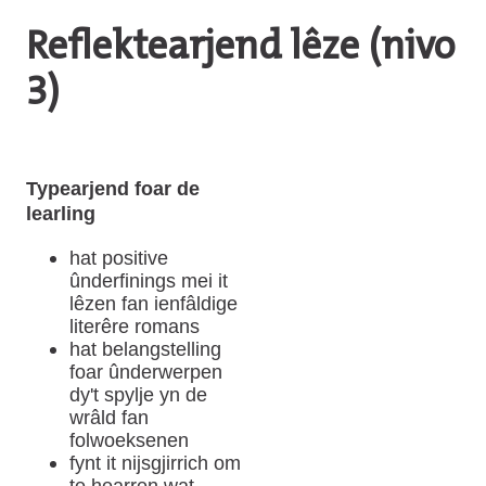
Reflektearjend lêze (nivo
3)
Typearjend foar de
learling
hat positive
ûnderfinings mei it
lêzen fan ienfâldige
literêre romans
hat belangstelling
foar ûnderwerpen
dy't spylje yn de
wrâld fan
folwoeksenen
fynt it nijsgjirrich om
te hearren wat