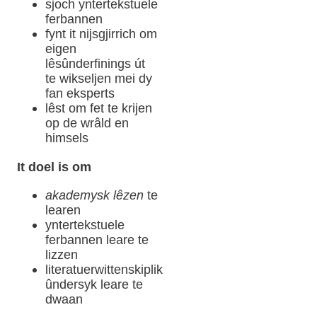
sjoch yntertekstuele
ferbannen
fynt it nijsgjirrich om
eigen
lêsûnderfinings út
te wikseljen mei dy
fan eksperts
lêst om fet te krijen
op de wrâld en
himsels
It doel is om
akademysk lêzen
te
learen
yntertekstuele
ferbannen leare te
lizzen
literatuerwittenskiplik
ûndersyk leare te
dwaan