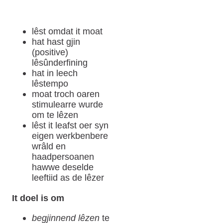
lêst omdat it moat
hat hast gjin
(positive)
lêsûnderfining
hat in leech
lêstempo
moat troch oaren
stimulearre wurde
om te lêzen
lêst it leafst oer syn
eigen werkbenbere
wrâld en
haadpersoanen
hawwe deselde
leeftiid as de lêzer
It doel is om
begjinnend lêzen
te