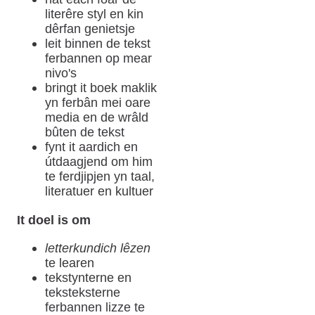
literêre styl en kin
dêrfan genietsje
leit binnen de tekst
ferbannen op mear
nivo's
bringt it boek maklik
yn ferbân mei oare
media en de wrâld
bûten de tekst
fynt it aardich en
útdaagjend om him
te ferdjipjen yn taal,
literatuer en kultuer
It doel is om
letterkundich lêzen
te learen
tekstynterne en
teksteksterne
ferbannen lizze te