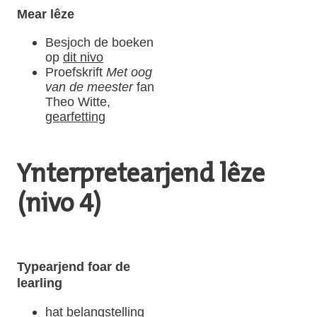
Mear lêze
Besjoch de boeken
op
dit nivo
Proefskrift
Met oog
van de meester
fan
Theo Witte,
gearfetting
Ynterpretearjend lêze
(nivo 4)
Typearjend foar de
learling
hat belangstelling