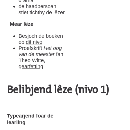
drama
de haadpersoan
stiet tichtby de lêzer
Mear lêze
Besjoch de boeken
op
dit nivo
Proefskrift
Het oog
van de meester
fan
Theo Witte,
gearfetting
Belibjend lêze (nivo 1)
Typearjend foar de
learling