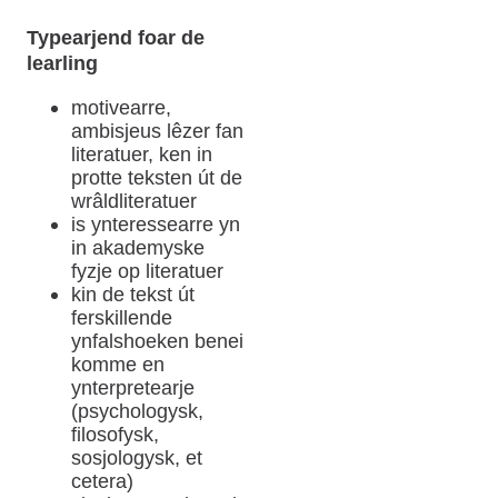
Typearjend foar de
learling
motivearre,
ambisjeus lêzer fan
literatuer, ken in
protte teksten út de
wrâldliteratuer
is ynteressearre yn
in akademyske
fyzje op literatuer
kin de tekst út
ferskillende
ynfalshoeken benei
komme en
ynterpretearje
(psychologysk,
filosofysk,
sosjologysk, et
cetera)