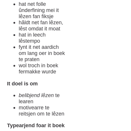
hat net folle
ûnderfining mei it
lêzen fan fiksje
hâldt net fan lêzen,
lêst omdat it moat
hat in leech
lêstempo
fynt it net aardich
om lang oer in boek
te praten
wol troch in boek
fermakke wurde
It doel is om
belibjend lêzen
te
learen
motivearre te
reitsjen om te lêzen
Typearjend foar it boek