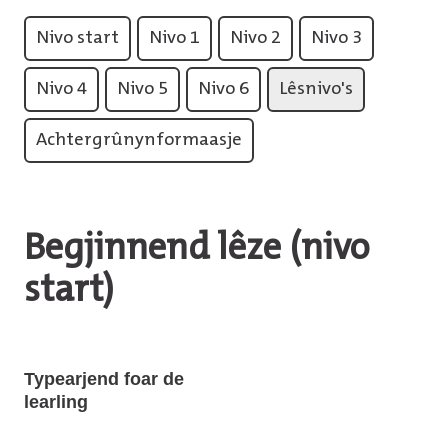
Nivo start
Nivo 1
Nivo 2
Nivo 3
Nivo 4
Nivo 5
Nivo 6
Lêsnivo's
Achtergrûnynformaasje
Begjinnend lêze (nivo
start)
Typearjend foar de
learling