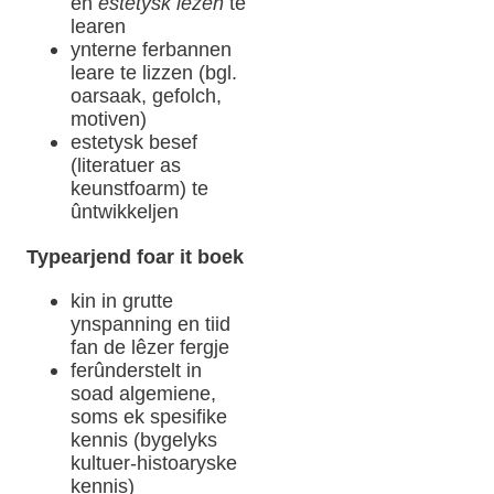
en
estetysk lêzen
te
learen
ynterne ferbannen
leare te lizzen (bgl.
oarsaak, gefolch,
motiven)
estetysk besef
(literatuer as
keunstfoarm) te
ûntwikkeljen
Typearjend foar it boek
kin in grutte
ynspanning en tiid
fan de lêzer fergje
ferûnderstelt in
soad algemiene,
soms ek spesifike
kennis (bygelyks
kultuer-histoaryske
kennis)