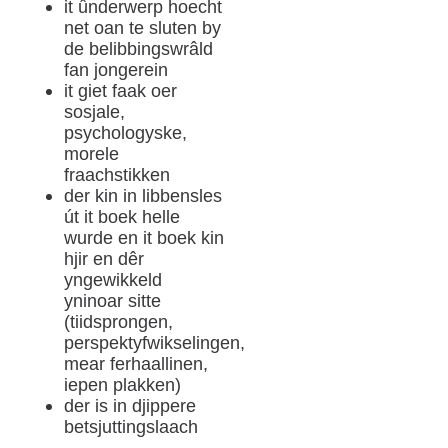
it ûnderwerp hoecht
net oan te sluten by
de belibbingswrâld
fan jongerein
it giet faak oer
sosjale,
psychologyske,
morele
fraachstikken
der kin in libbensles
út it boek helle
wurde en it boek kin
hjir en dêr
yngewikkeld
yninoar sitte
(tiidsprongen,
perspektyfwikselingen,
mear ferhaallinen,
iepen plakken)
der is in djippere
betsjuttingslaach