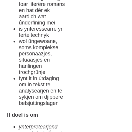
foar literêre romans
en hat dêr ek
aardich wat
ûnderfining mei
is ynteressearre yn
ferteltechnyk
wol ûngewoane,
soms komplekse
personaazjes,
situaasjes en
hanlingen
trochgrûnje
fynt it in útdaging
om in tekst te
analysearjen en te
sykjen om djippere
betsjuttingslagen
It doel is om
ynterpretearjend