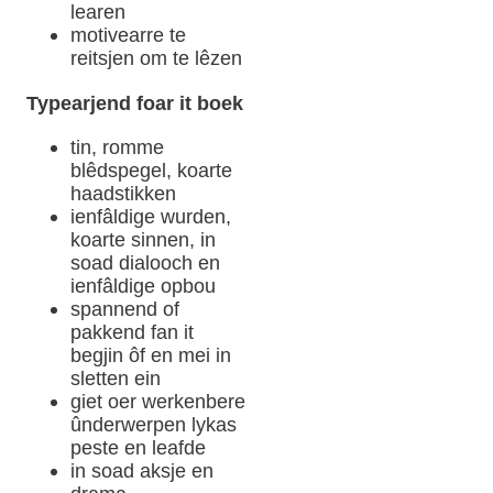
learen
motivearre te
reitsjen om te lêzen
Typearjend foar it boek
tin, romme
blêdspegel, koarte
haadstikken
ienfâldige wurden,
koarte sinnen, in
soad dialooch en
ienfâldige opbou
spannend of
pakkend fan it
begjin ôf en mei in
sletten ein
giet oer werkenbere
ûnderwerpen lykas
peste en leafde
in soad aksje en