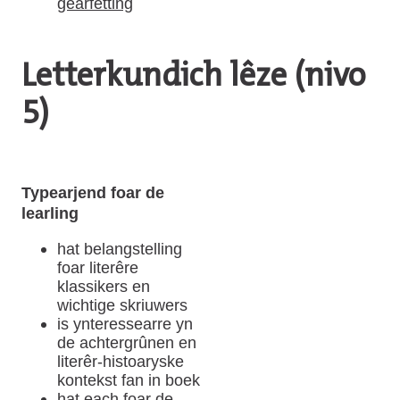
gearfetting
Letterkundich lêze (nivo
5)
Typearjend foar de
learling
hat belangstelling
foar literêre
klassikers en
wichtige skriuwers
is ynteressearre yn
de achtergrûnen en
literêr-histoaryske
kontekst fan in boek
hat each foar de