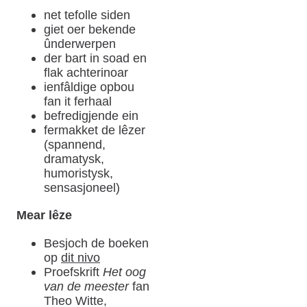
net tefolle siden
giet oer bekende
ûnderwerpen
der bart in soad en
flak achterinoar
ienfâldige opbou
fan it ferhaal
befredigjende ein
fermakket de lêzer
(spannend,
dramatysk,
humoristysk,
sensasjoneel)
Mear lêze
Besjoch de boeken
op
dit nivo
Proefskrift
Het oog
van de meester
fan
Theo Witte,