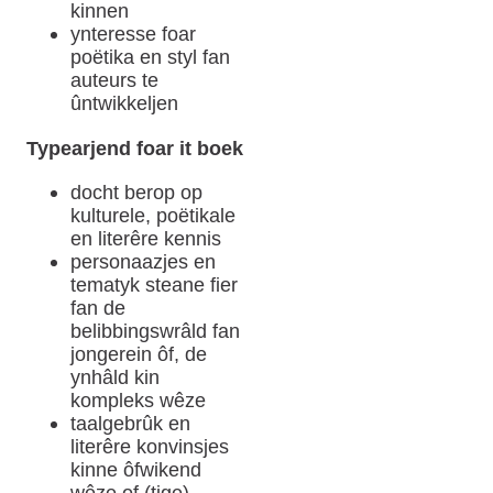
kinnen
ynteresse foar
poëtika en styl fan
auteurs te
ûntwikkeljen
Typearjend foar it boek
docht berop op
kulturele, poëtikale
en literêre kennis
personaazjes en
tematyk steane fier
fan de
belibbingswrâld fan
jongerein ôf, de
ynhâld kin
kompleks wêze
taalgebrûk en
literêre konvinsjes
kinne ôfwikend
wêze of (tige)