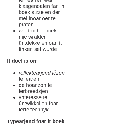
klasgenoaten fan in
boek sizze en der
mei-inoar oer te
praten
wol troch it boek
nije wrâlden
ûntdekke en oan it
tinken set wurde
It doel is om
reflektearjend lêzen
te learen
de hoarizon te
ferbreedzjen
ynteresse te
ûntwikkeljen foar
ferteltechnyk
Typearjend foar it boek