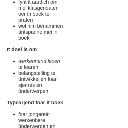
fynt it aardich om
mei klasgenoaten
oer in boek te
praten
wol him benammen
ûntspanne mei in
boek
It doel is om
werkennend lêzen
te learen
belangstelling te
ûntwikkeljen foar
sjenres en
ûnderwerpen
Typearjend foar it boek
foar jongerein
werkenbere
ûnderwerpen en