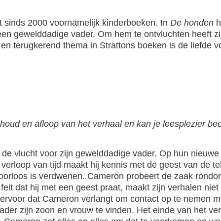
ft sinds 2000 voornamelijk kinderboeken. In
De honden
h
j een gewelddadige vader. Om hem te ontvluchten heeft
 en terugkerend thema in Strattons boeken is de liefde v
inhoud en afloop van het verhaal en kan je leesplezier be
op de vlucht voor zijn gewelddadige vader. Op hun nieuw
erloop van tijd maakt hij kennis met de geest van de tek
oorloos is verdwenen. Cameron probeert de zaak rondom
feit dat hij met een geest praat, maakt zijn verhalen niet a
ervoor dat Cameron verlangt om contact op te nemen me
n vader zijn zoon en vrouw te vinden. Het einde van het v