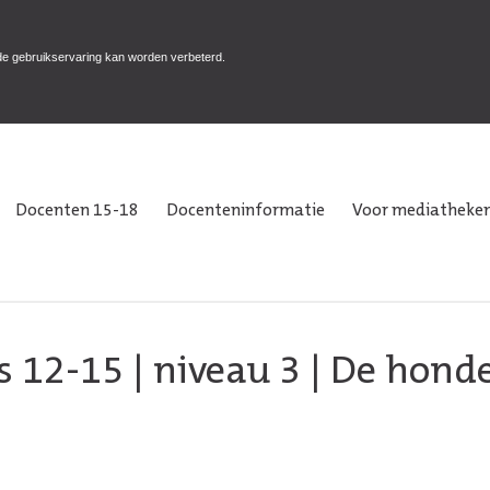
de gebruikservaring kan worden verbeterd.
Docenten 15-18
Docenteninformatie
Voor mediatheken
s 12-15
|
niveau 3
| De hond