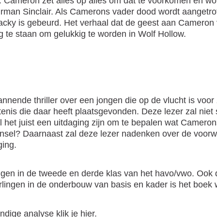
ameron zet alles op alles om dat te voorkomen en wordt
uurman Sinclair. Als Camerons vader dood wordt aangetrof
 Jacky is gebeurd. Het verhaal dat de geest aan Cameron ver
 te staan om gelukkig te worden in Wolf Hollow.
annende thriller over een jongen die op de vlucht is voo
enis die daar heeft plaatsgevonden. Deze lezer zal niet
l het juist een uitdaging zijn om te bepalen wat Camero
insel? Daarnaast zal deze lezer nadenken over de voorw
ging.
lingen in de tweede en derde klas van het havo/vwo. Oo
lingen in de onderbouw van basis en kader is het boek waa
ndige analyse klik je
hier
.