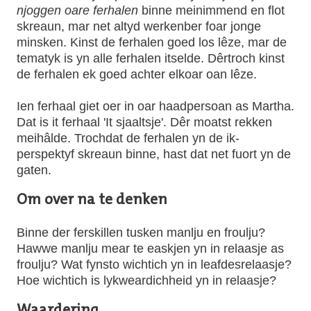
njoggen oare ferhalen
binne meinimmend en flot
skreaun, mar net altyd werkenber foar jonge
minsken. Kinst de ferhalen goed los lêze, mar de
tematyk is yn alle ferhalen itselde. Dêrtroch kinst
de ferhalen ek goed achter elkoar oan lêze.
Ien ferhaal giet oer in oar haadpersoan as Martha.
Dat is it ferhaal 'It sjaaltsje'. Dêr moatst rekken
meihâlde. Trochdat de ferhalen yn de ik-
perspektyf skreaun binne, hast dat net fuort yn de
gaten.
Om over na te denken
Binne der ferskillen tusken manlju en froulju?
Hawwe manlju mear te easkjen yn in relaasje as
froulju? Wat fynsto wichtich yn in leafdesrelaasje?
Hoe wichtich is lykweardichheid yn in relaasje?