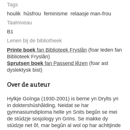
Tags
houlik
húsfrou
feminisme
relaasje man-frou
Taalniveau
B1
Lenen bij de bibliotheek
Printe boek
fan Biblioteek Fryslân
(foar leden fan
Biblioteek Fryslân)
Sprutsen boek
fan Passend lêzen
(foar ast
dyslektysk bist)
Over de auteur
Hylkje Goïnga (1930-2001) is berne yn Drylts yn
in doktershúshâlding. Neidat se har
gymnasiumdiploma helle yn Snits begûn se mei
de stúdzje sosjology yn Grins. Se makke dy
stúdzje net ôf, mar begûn al wol op har achttjinde