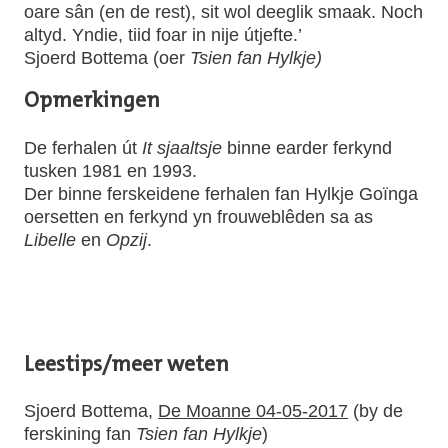
oare sân (en de rest), sit wol deeglik smaak. Noch
altyd. Yndie, tiid foar in nije útjefte.’
Sjoerd Bottema (oer
Tsien fan Hylkje)
Opmerkingen
De ferhalen út
It sjaaltsje
binne earder ferkynd
tusken 1981 en 1993.
Der binne ferskeidene ferhalen fan Hylkje Goïnga
oersetten en ferkynd yn frouweblêden sa as
Libelle
en
Opzij
.
Leestips/meer weten
Sjoerd Bottema,
De Moanne 04-05-2017
(by de
ferskining fan
Tsien fan Hylkje
)