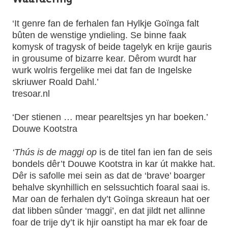
Waardering
‘It genre fan de ferhalen fan Hylkje Goïnga falt
bûten de wenstige yndieling. Se binne faak
komysk of tragysk of beide tagelyk en krije gauris
in grousume of bizarre kear. Dêrom wurdt har
wurk wolris fergelike mei dat fan de Ingelske
skriuwer Roald Dahl.’
tresoar.nl
‘Der stienen … mear peareltsjes yn har boeken.’
Douwe Kootstra
‘Thús is de maggi op
is de titel fan ien fan de seis
bondels dêr’t Douwe Kootstra in kar út makke hat.
Dêr is safolle mei sein as dat de ‘brave’ boarger
behalve skynhillich en selssuchtich foaral saai is.
Mar oan de ferhalen dy’t Goïnga skreaun hat oer
dat libben sûnder ‘maggi’, en dat jildt net allinne
foar de trije dy’t ik hjir oanstipt ha mar ek foar de