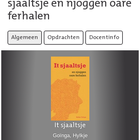
sjaaltsje en njoggen oare
ferhalen
Algemeen
Opdrachten
Docentinfo
It sjaaltsje
Goïnga, Hylkje