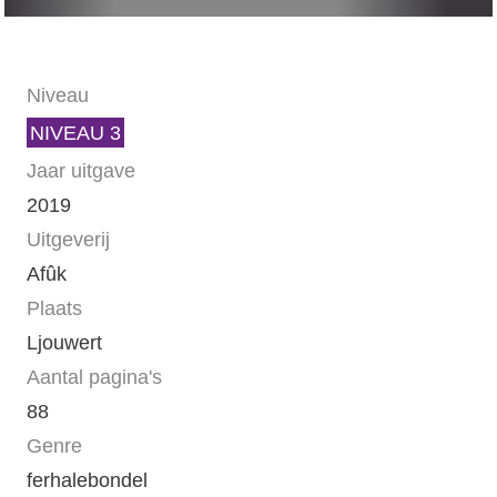
Niveau
NIVEAU 3
Jaar uitgave
2019
Uitgeverij
Afûk
Plaats
Ljouwert
Aantal pagina's
88
Genre
ferhalebondel