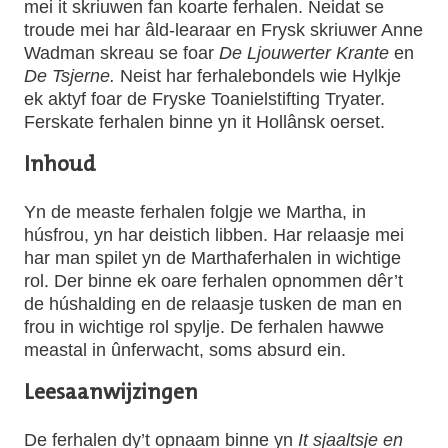
mei it skriuwen fan koarte ferhalen. Neidat se
troude mei har âld-learaar en Frysk skriuwer Anne
Wadman skreau se foar
De Ljouwerter Krante
en
De Tsjerne.
Neist har ferhalebondels wie Hylkje
ek aktyf foar de Fryske Toanielstifting Tryater.
Ferskate ferhalen binne yn it Hollânsk oerset.
Inhoud
Yn de measte ferhalen folgje we Martha, in
húsfrou, yn har deistich libben. Har relaasje mei
har man spilet yn de Marthaferhalen in wichtige
rol. Der binne ek oare ferhalen opnommen dêr’t
de húshalding en de relaasje tusken de man en
frou in wichtige rol spylje. De ferhalen hawwe
meastal in ûnferwacht, soms absurd ein.
Leesaanwijzingen
De ferhalen dy’t opnaam binne yn
It sjaaltsje en