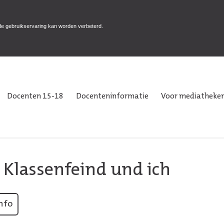
de gebruikservaring kan worden verbeterd.
Docenten 15-18
Docenteninformatie
Voor mediatheken
 Klassenfeind und ich
nfo