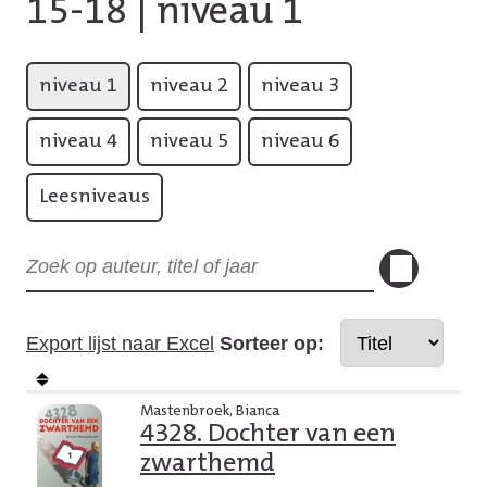
15-18
| niveau 1
niveau 1
niveau 2
niveau 3
niveau 4
niveau 5
niveau 6
Leesniveaus
Export lijst naar Excel
Sorteer op:
Mastenbroek, Bianca
4328. Dochter van een
zwarthemd