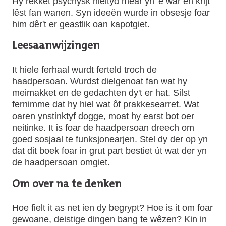
Hy rekket psychysk hieltyd mear yn 'e war en krijt
lêst fan wanen. Syn ideeën wurde in obsesje foar
him dêr't er geastlik oan kapotgiet.
Leesaanwijzingen
It hiele ferhaal wurdt ferteld troch de
haadpersoan. Wurdst dielgenoat fan wat hy
meimakket en de gedachten dy't er hat. Silst
fernimme dat hy hiel wat ôf prakkesearret. Wat
oaren ynstinktyf dogge, moat hy earst bot oer
neitinke. It is foar de haadpersoan dreech om
goed sosjaal te funksjonearjen. Stel dy der op yn
dat dit boek foar in grut part bestiet út wat der yn
de haadpersoan omgiet.
Om over na te denken
Hoe fielt it as net ien dy begrypt? Hoe is it om foar
gewoane, deistige dingen bang te wêzen? Kin in