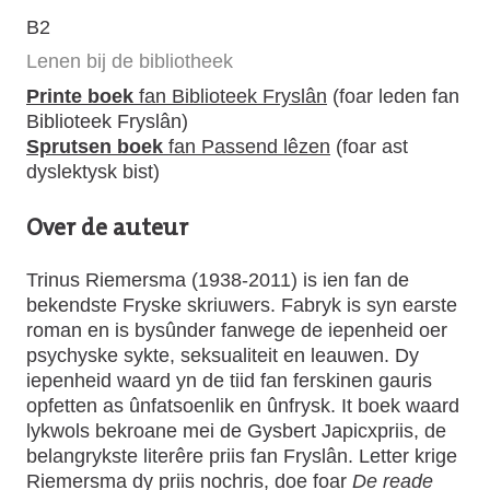
B2
Lenen bij de bibliotheek
Printe boek
fan Biblioteek Fryslân
(foar leden fan
Biblioteek Fryslân)
Sprutsen boek
fan Passend lêzen
(foar ast
dyslektysk bist)
Over de auteur
Trinus Riemersma (1938-2011) is ien fan de
bekendste Fryske skriuwers. Fabryk is syn earste
roman en is bysûnder fanwege de iepenheid oer
psychyske sykte, seksualiteit en leauwen. Dy
iepenheid waard yn de tiid fan ferskinen gauris
opfetten as ûnfatsoenlik en ûnfrysk. It boek waard
lykwols bekroane mei de Gysbert Japicxpriis, de
belangrykste literêre priis fan Fryslân. Letter krige
Riemersma dy priis nochris, doe foar
De reade