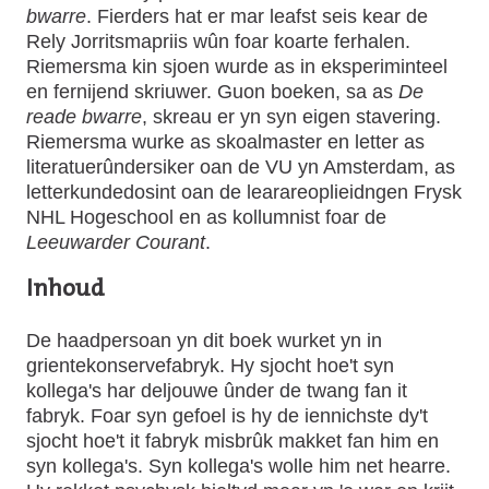
bwarre
. Fierders hat er mar leafst seis kear de
Rely Jorritsmapriis wûn foar koarte ferhalen.
Riemersma kin sjoen wurde as in eksperiminteel
en fernijend skriuwer. Guon boeken, sa as
De
reade bwarre
, skreau er yn syn eigen stavering.
Riemersma wurke as skoalmaster en letter as
literatuerûndersiker oan de VU yn Amsterdam, as
letterkundedosint oan de learareoplieidngen Frysk
NHL Hogeschool en as kollumnist foar de
Leeuwarder Courant
.
Inhoud
De haadpersoan yn dit boek wurket yn in
grientekonservefabryk. Hy sjocht hoe't syn
kollega's har deljouwe ûnder de twang fan it
fabryk. Foar syn gefoel is hy de iennichste dy't
sjocht hoe't it fabryk misbrûk makket fan him en
syn kollega's. Syn kollega's wolle him net hearre.