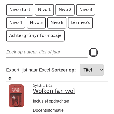
Nivo start
Nivo 1
Nivo 2
Nivo 3
Nivo 4
Nivo 5
Nivo 6
Lêsnivo's
Achtergrûnynformaasje
Export lijst naar Excel
Sorteer op:
Dykstra, Lida
Wolken fan wol
Inclusief opdrachten
Docentinformatie